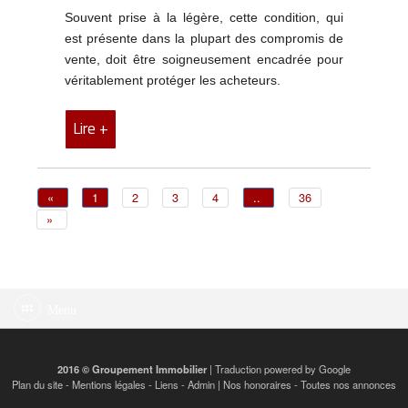
Souvent prise à la légère, cette condition, qui
est présente dans la plupart des compromis de
vente, doit être soigneusement encadrée pour
véritablement protéger les acheteurs.
Lire +
«
1
2
3
4
..
36
»
Menu
2016 © Groupement Immobilier
| Traduction powered by Google
Plan du site
-
Mentions légales
-
Liens
-
Admin
|
Nos honoraires
-
Toutes nos annonces