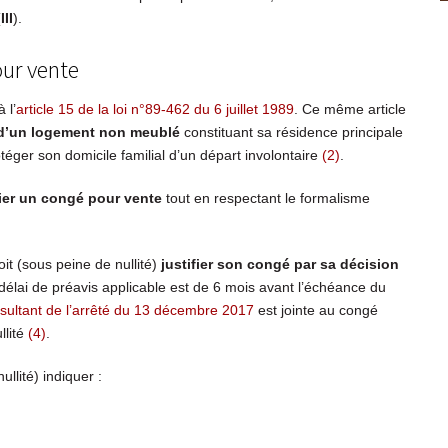
(
III
).
our vente
 l’
article 15 de la loi n°89-462 du 6 juillet 1989
. Ce même article
e d’un logement non meublé
constituant sa résidence principale
otéger son domicile familial d’un départ involontaire
(2)
.
fier un congé pour vente
tout en respectant le formalisme
oit (sous peine de nullité)
justifier son congé par sa décision
 délai de préavis applicable est de 6 mois avant l’échéance du
ésultant de l’arrêté du 13 décembre 2017
est jointe au congé
llité
(4)
.
llité) indiquer :