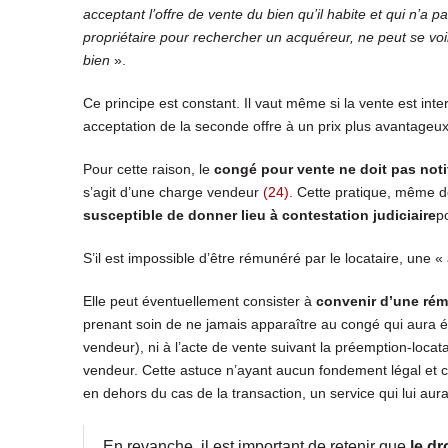
acceptant l’offre de vente du bien qu’il habite et qui n’a p
propriétaire pour rechercher un acquéreur, ne peut se vo
bien
».
Ce principe est constant. Il vaut même si la vente est inter
acceptation de la seconde offre à un prix plus avantageu
Pour cette raison, le
congé pour vente ne doit pas notif
s’agit d’une charge vendeur
(24)
. Cette pratique, même dé
susceptible de donner lieu à contestation judiciaire
p
S’il est impossible d’être rémunéré par le locataire, une 
Elle peut éventuellement consister à
convenir d’une rému
prenant soin de ne jamais apparaître au congé qui aura ét
vendeur), ni à l’acte de vente suivant la préemption-locat
vendeur. Cette astuce n’ayant aucun fondement légal et
en dehors du cas de la transaction, un service qui lui au
En revanche, il est important de retenir que
le dr