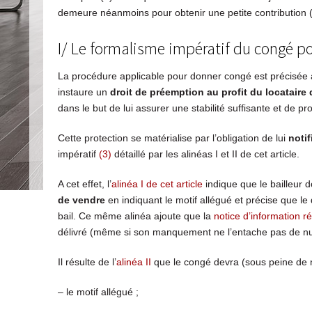
demeure néanmoins pour obtenir une petite contribution 
I/ Le formalisme impératif du congé p
La procédure applicable pour donner congé est précisée à
instaure un
droit de préemption au profit du locatair
dans le but de lui assurer une stabilité suffisante et de pr
Cette protection se matérialise par l’obligation de lui
noti
impératif
(3)
détaillé par les alinéas I et II de cet article.
A cet effet, l’
alinéa I de cet article
indique que le bailleur d
de vendre
en indiquant le motif allégué et précise que le
bail. Ce même alinéa ajoute que la
notice d’information r
délivré (même si son manquement ne l’entache pas de nu
Il résulte de l’
alinéa II
que le congé devra (sous peine de nu
– le motif allégué ;