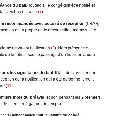
héance du bail
. Toutefois, le congé doit être notifié et
étails en bas de page
(7)
.
tre recommandée avec accusé de réception
(LRAR)
remise en main propre reste déconseillée même si elle
éclamé ne valent notification
(9)
. Hors présence du
e de le retirer, seul le passage d’un huissier vaudra
tous les signataires du bail
. Il faut donc vérifier que
ception de la notification qui a été personnellement
re)
(11)
.
remiers mois du préavis
, et non pendant les 2 premiers
 ici de chercher à gagner du temps).
 ont un
impact majeur sur la validité du congé
.