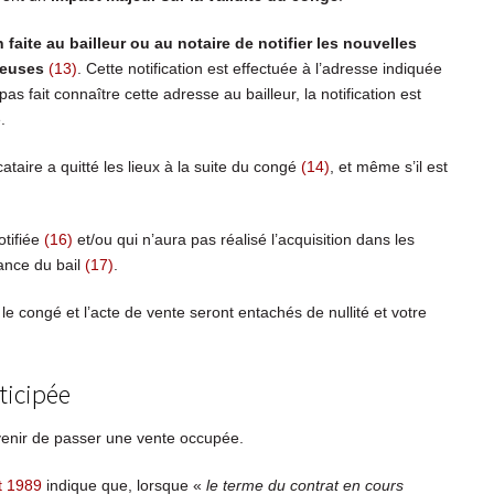
 faite au bailleur ou au notaire de notifier les nouvelles
geuses
(13)
. Cette notification est effectuée à l’adresse indiquée
a pas fait connaître cette adresse au bailleur, la notification est
e.
cataire a quitté les lieux à la suite du congé
(14)
, et même s’il est
otifiée
(16)
et/ou qui n’aura pas réalisé l’acquisition dans les
éance du bail
(17)
.
e congé et l’acte de vente seront entachés de nullité et votre
ticipée
onvenir de passer une vente occupée.
et 1989
indique que, lorsque «
le terme du contrat en cours