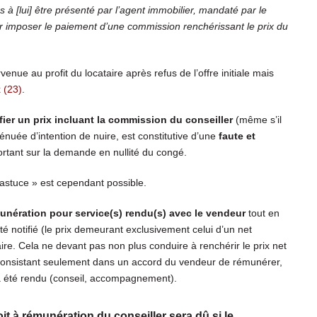
as à [lui] être présenté par l’agent immobilier, mandaté par le
ir imposer le paiement d’une commission renchérissant le prix du
venue au profit du locataire après refus de l’offre initiale mais
x
(23)
.
ier un prix incluant la commission du conseiller
(même s’il
nuée d’intention de nuire, est constitutive d’une
faute et
ortant sur la demande en nullité du congé.
« astuce » est cependant possible.
nération pour service(s) rendu(s) avec le vendeur
tout en
é notifié (le prix demeurant exclusivement celui d’un net
aire. Cela ne devant pas non plus conduire à renchérir le prix net
 consistant seulement dans un accord du vendeur de rémunérer,
ra été rendu (conseil, accompagnement).
oit à rémunération du conseiller sera dû si le