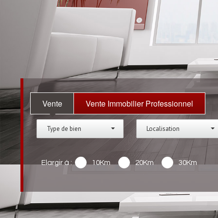
Vente
Vente Immobilier Professionnel
Type de bien
Localisation
Elargir à :
10Km
20Km
30Km