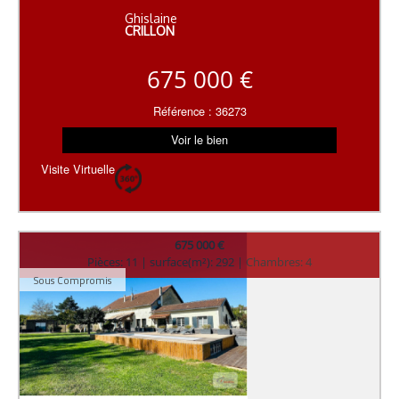
Ghislaine
CRILLON
675 000 €
Référence : 36273
Voir le bien
Visite Virtuelle
675 000 €
Pièces: 11 | surface(m²): 292 | Chambres: 4
Sous Compromis