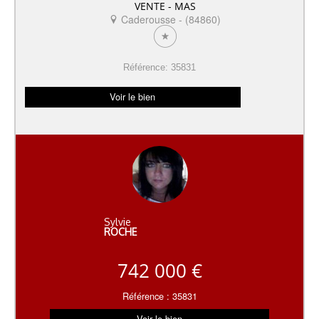
VENTE - MAS
Caderousse - (84860)
Référence: 35831
Voir le bien
Sylvie
ROCHE
742 000 €
Référence : 35831
Voir le bien