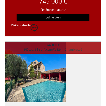
745 000 €
Référence : 36319
Voir le bien
Visite Virtuelle
742 000 €
Pièces: 8 | surface(m²): 324 | Chambres: 6