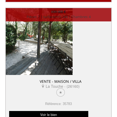
699 000 €
Pièces: 7 | surface(m²): 240 | Chambres: 4
VENTE - MAISON / VILLA
La Touche - (26160)
Référence: 35783
Voir le bien