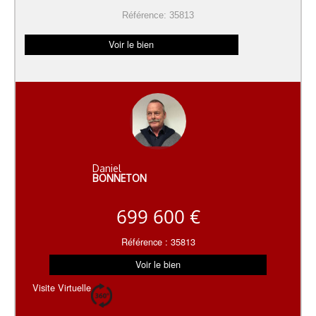
Référence: 35813
Voir le bien
Daniel
BONNETON
699 600 €
Référence : 35813
Voir le bien
Visite Virtuelle