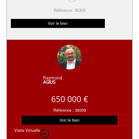
Référence: 36309
Voir le bien
Raymond
AGIUS
650 000 €
Référence : 36309
Voir le bien
Visite Virtuelle