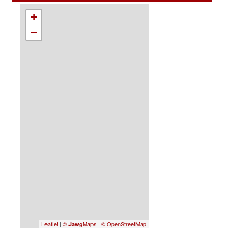
+
−
Leaflet
|
©
Maps
|
© OpenStreetMap
Jawg