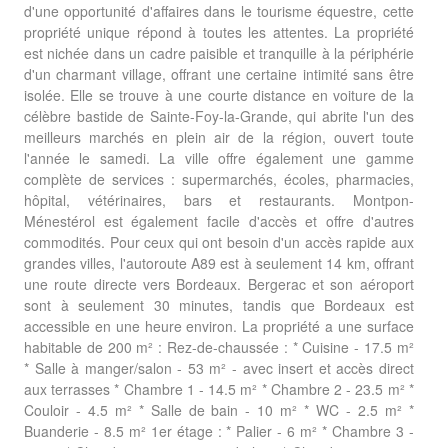
d'une opportunité d'affaires dans le tourisme équestre, cette
propriété unique répond à toutes les attentes. La propriété
est nichée dans un cadre paisible et tranquille à la périphérie
d'un charmant village, offrant une certaine intimité sans être
isolée. Elle se trouve à une courte distance en voiture de la
célèbre bastide de Sainte-Foy-la-Grande, qui abrite l'un des
meilleurs marchés en plein air de la région, ouvert toute
l'année le samedi. La ville offre également une gamme
complète de services : supermarchés, écoles, pharmacies,
hôpital, vétérinaires, bars et restaurants. Montpon-
Ménestérol est également facile d'accès et offre d'autres
commodités. Pour ceux qui ont besoin d'un accès rapide aux
grandes villes, l'autoroute A89 est à seulement 14 km, offrant
une route directe vers Bordeaux. Bergerac et son aéroport
sont à seulement 30 minutes, tandis que Bordeaux est
accessible en une heure environ. La propriété a une surface
habitable de 200 m² : Rez-de-chaussée : * Cuisine - 17.5 m²
* Salle à manger/salon - 53 m² - avec insert et accès direct
aux terrasses * Chambre 1 - 14.5 m² * Chambre 2 - 23.5 m² *
Couloir - 4.5 m² * Salle de bain - 10 m² * WC - 2.5 m² *
Buanderie - 8.5 m² 1er étage : * Palier - 6 m² * Chambre 3 -