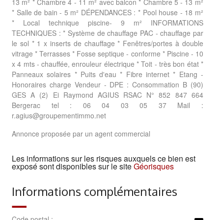
13 m² * Chambre 4 - 11 m² avec balcon * Chambre 5 - 13 m²
* Salle de bain - 5 m² DÉPENDANCES : * Pool house - 18 m²
* Local technique piscine- 9 m² INFORMATIONS
TECHNIQUES : * Système de chauffage PAC - chauffage par
le sol * 1 x inserts de chauffage * Fenêtres/portes à double
vitrage * Terrasses * Fosse septique - conforme * Piscine - 10
x 4 mts - chauffée, enrouleur électrique * Toit - très bon état *
Panneaux solaires * Puits d'eau * Fibre internet * Etang -
Honoraires charge Vendeur - DPE : Consommation B (90)
GES A (2) Ei Raymond AGIUS RSAC N° 852 847 664
Bergerac tel : 06 04 03 05 37 Mail :
r.agius@groupementimmo.net
Annonce proposée par un agent commercial
Les informations sur les risques auxquels ce bien est
exposé sont disponibles sur le site
Géorisques
Informations complémentaires
Code postal :