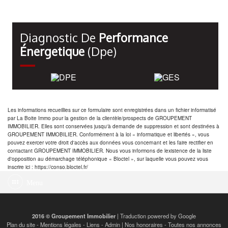
Diagnostic De
Performance
Énergetique
(dpe)
Les informations recueillies sur ce formulaire sont enregistrées dans un fichier informatisé
par La Boite Immo pour la gestion de la clientèle/prospects de GROUPEMENT
IMMOBILIER. Elles sont conservées jusqu'à demande de suppression et sont destinées à
GROUPEMENT IMMOBILIER. Conformément à la loi « informatique et libertés », vous
pouvez exercer votre droit d'accès aux données vous concernant et les faire rectifier en
contactant GROUPEMENT IMMOBILIER. Nous vous informons de lexistence de la liste
d'opposition au démarchage téléphonique « Bloctel », sur laquelle vous pouvez vous
inscrire ici : https://conso.bloctel.fr/
Menu
2016 © Groupement Immobilier
| Traduction powered by Google
Plan du site
-
Mentions légales
-
Liens
-
Admin
|
Nos honoraires
-
Toutes nos annonces