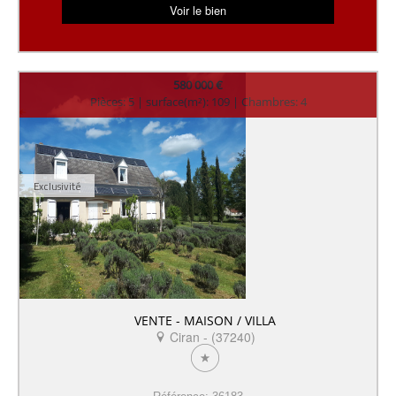
Voir le bien
580 000 €
Pièces: 5 | surface(m²): 109 | Chambres: 4
Exclusivité
VENTE - MAISON / VILLA
Ciran - (37240)