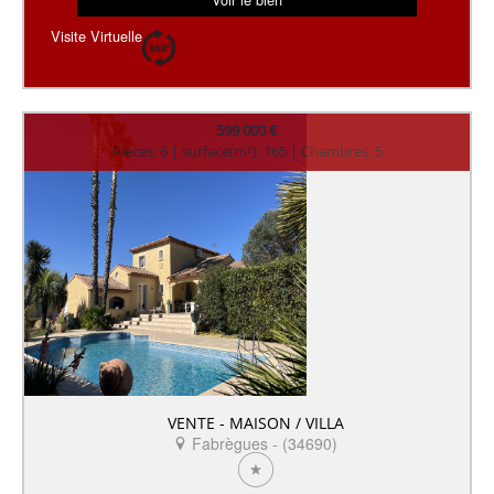
Visite Virtuelle
599 000 €
Pièces: 6 | surface(m²): 165 | Chambres: 5
VENTE - MAISON / VILLA
Fabrègues - (34690)