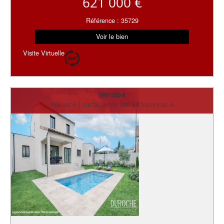
621 000 €
Référence : 35729
Voir le bien
Visite Virtuelle
599 000 €
Pièces: 6 | surface(m²): 200 | Chambres: 4