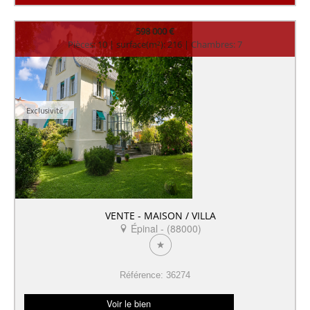
598 000 €
Pièces: 10 | surface(m²): 216 | Chambres: 7
Exclusivité
VENTE - MAISON / VILLA
Épinal - (88000)
Référence: 36274
Voir le bien