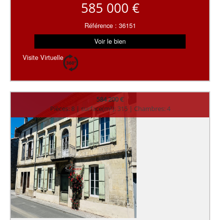
585 000 €
Référence : 36151
Voir le bien
Visite Virtuelle
584 200 €
Pièces: 8 | surface(m²): 315 | Chambres: 4