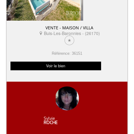
VENTE - MAISON / VILLA
Buis-Les-Baronnies - (26170)
Référence: 36151
Voir le bien
Sylvie
ROCHE