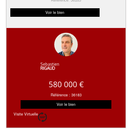
Référence: 36183
Voir le bien
Sebastien
RIGAUD
580 000 €
Référence : 36183
Voir le bien
Visite Virtuelle