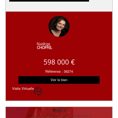
Nadège
CHOFFEL
598 000 €
Référence : 36274
Voir le bien
Visite Virtuelle
598 000 €
Pièces: 6 | surface(m²): 217 | Chambres: 3