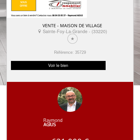
VENTE - MAISON DE VILLAGE
Sainte-Foy-La-Grande - (33220)
Référence: 35729
Voir le bien
Raymond
AGIUS