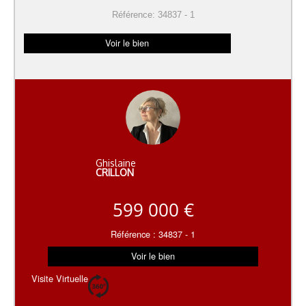
Référence: 34837 - 1
Voir le bien
Ghislaine
CRILLON
599 000 €
Référence : 34837 - 1
Voir le bien
Visite Virtuelle