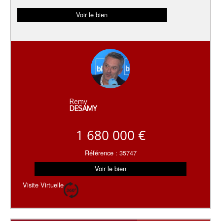
Voir le bien
Remy
DESAMY
1 680 000 €
Référence : 35747
Voir le bien
Visite Virtuelle