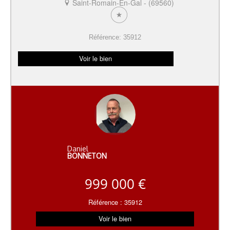
Saint-Romain-En-Gal - (69560)
Référence: 35912
Voir le bien
Daniel
BONNETON
999 000 €
Référence : 35912
Voir le bien