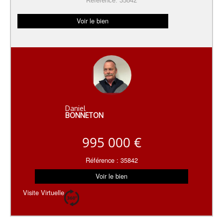
Référence: 35842
Voir le bien
Daniel
BONNETON
995 000 €
Référence : 35842
Voir le bien
Visite Virtuelle