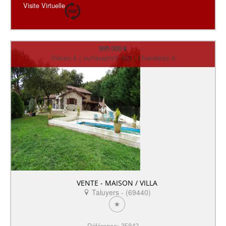
Visite Virtuelle
995 000 €
Pièces: 6 | surface(m²): 200 | Chambres: 4
VENTE - MAISON / VILLA
Taluyers - (69440)