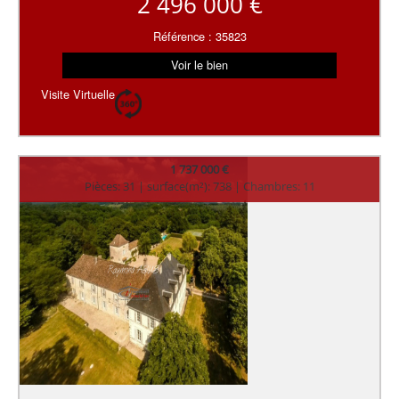
2 496 000 €
Référence : 35823
Voir le bien
Visite Virtuelle
1 737 000 €
Pièces: 31 | surface(m²): 738 | Chambres: 11