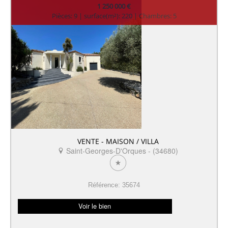
1 250 000 €
Pièces: 9 | surface(m²): 220 | Chambres: 5
VENTE - MAISON / VILLA
Saint-Georges-D'Orques - (34680)
Référence: 35674
Voir le bien