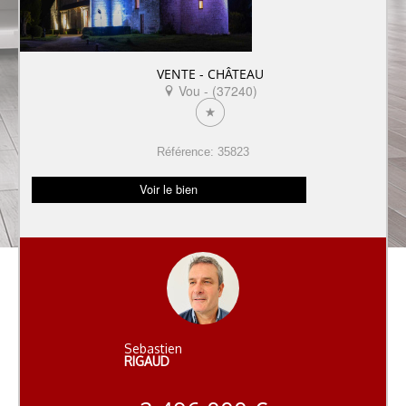
VENTE - CHÂTEAU
Vou - (37240)
Référence: 35823
Voir le bien
Sebastien
RIGAUD