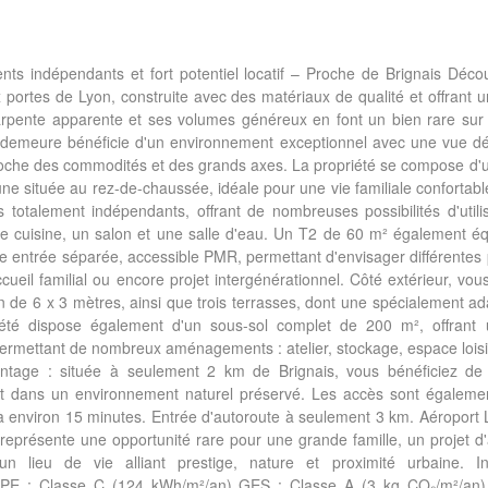
s indépendants et fort potentiel locatif – Proche de Brignais Déco
 portes de Lyon, construite avec des matériaux de qualité et offrant 
harpente apparente et ses volumes généreux en font un bien rare sur 
te demeure bénéficie d'un environnement exceptionnel avec une vue 
t proche des commodités et des grands axes. La propriété se compose d
e située au rez-de-chaussée, idéale pour une vie familiale confortabl
otalement indépendants, offrant de nombreuses possibilités d'utili
 cuisine, un salon et une salle d'eau. Un T2 de 60 m² également éq
e entrée séparée, accessible PMR, permettant d'envisager différentes p
cueil familial ou encore projet intergénérationnel. Côté extérieur, vous
n de 6 x 3 mètres, ainsi que trois terrasses, dont une spécialement a
riété dispose également d'un sous-sol complet de 200 m², offrant
 permettant de nombreux aménagements : atelier, stockage, espace lois
avantage : située à seulement 2 km de Brignais, vous bénéficiez de
nt dans un environnement naturel préservé. Les accès sont égalemen
à environ 15 minutes. Entrée d'autoroute à seulement 3 km. Aéroport 
représente une opportunité rare pour une grande famille, un projet d'
n lieu de vie alliant prestige, nature et proximité urbaine. In
DPE : Classe C (124 kWh/m²/an) GES : Classe A (3 kg CO₂/m²/an)