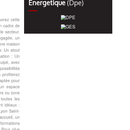
Énergetique
(dpe)
uvrez cette
un cadre de
le secteur.
dégagée, un
'une maison
e. Un atout
sation : Un
uipé, avec
ossibilités
 profiterez
daptée pour
 un espace
irs ou zone
 toutes les
t idéaux :
Lyon Saint-
accueil, un
formations
 Pour plus