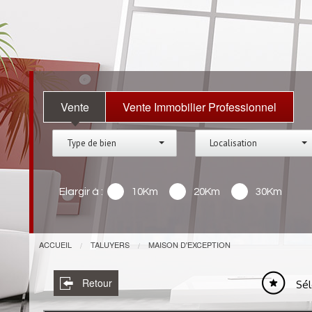
Vente
Vente Immobilier Professionnel
Type de bien
Localisation
Elargir à :
10Km
20Km
30Km
ACCUEIL
TALUYERS
MAISON D'EXCEPTION
Retour
Sél