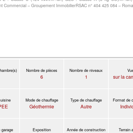
nAgent Commercial – Groupement ImmobilierRSAC n° 404 425 084 – Rom
hambre(s)
Nombre de pièces
Nombre de niveaux
Vu
6
1
sur la c
cuisine
Mode de chauffage
Type de chauffage
Format de 
PEE
Géothermie
Autre
Indivi
 garage
Exposition
Année de construction
Terrain 