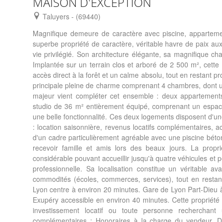
MAISON D'EXCEPTION
Taluyers - (69440)
Magnifique demeure de caractère avec piscine, appartement
superbe propriété de caractère, véritable havre de paix aux
vie privilégié. Son architecture élégante, sa magnifique c
Implantée sur un terrain clos et arboré de 2 500 m², cet
accès direct à la forêt et un calme absolu, tout en restan
principale pleine de charme comprenant 4 chambres, dont un
majeur vient compléter cet ensemble : deux appartements t
studio de 36 m² entièrement équipé, comprenant un espace
une belle fonctionnalité. Ces deux logements disposent d'un
: location saisonnière, revenus locatifs complémentaires, ac
d'un cadre particulièrement agréable avec une piscine béto
recevoir famille et amis lors des beaux jours. La prop
considérable pouvant accueillir jusqu'à quatre véhicules et
professionnelle. Sa localisation constitue un véritable 
commodités (écoles, commerces, services), tout en resta
Lyon centre à environ 20 minutes. Gare de Lyon Part-Dieu 
Exupéry accessible en environ 40 minutes. Cette propriété 
investissement locatif ou toute personne recherchant u
complémentaires : Honoraires à la charge du vendeur. 