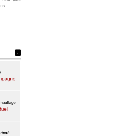
ans
-
e
ampagne
chauffage
duel
arboré