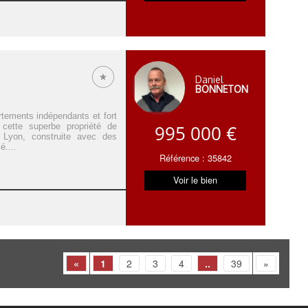
Daniel
BONNETON
tements indépendants et fort
 cette superbe propriété de
995 000 €
e Lyon, construite avec des
é....
Référence : 35842
Voir le bien
«
1
2
3
4
..
39
»