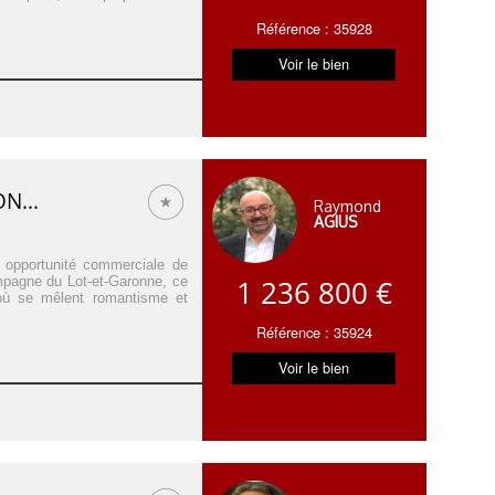
Référence : 35928
Voir le bien
N...
Raymond
AGIUS
u opportunité commerciale de
mpagne du Lot-et-Garonne, ce
1 236 800 €
où se mêlent romantisme et
Référence : 35924
Voir le bien