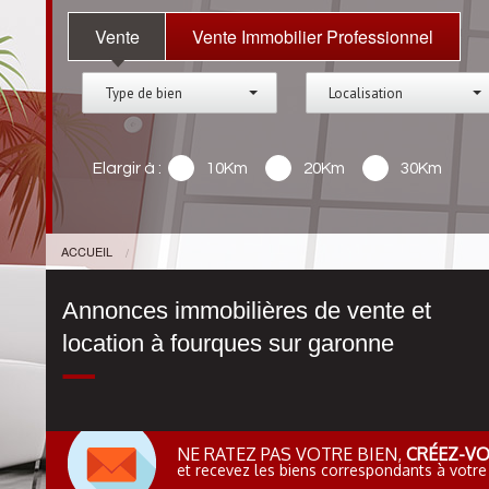
Vente
Vente Immobilier Professionnel
Type de bien
Localisation
Elargir à :
10Km
20Km
30Km
ACCUEIL
Annonces immobilières de vente et
location à fourques sur garonne
NE RATEZ PAS VOTRE BIEN,
CRÉEZ-VO
et recevez les biens correspondants à votre