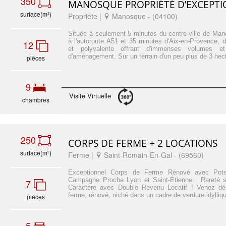
350
MANOSQUE PROPRIÉTÉ D’EXCEPTIO
surface(m²)
Propriete |
Manosque - (04100)
Située à seulement 5 minutes du centre-ville de Man
à l'autoroute A51 et 35 minutes d'Aix-en-Provence, d
12
et polyvalente offrant d'immenses volumes et 
d'aménagement. Sur un terrain d'un peu plus de 3 hect
pièces
9
Visite Virtuelle
chambres
250
CORPS DE FERME + 2 LOCATIONS
surface(m²)
Ferme |
Saint-Romain-En-Gal - (69560)
Exceptionnel Corps de Ferme Rénové avec Potent
Campagne Proche Lyon et Saint-Étienne . Rareté su
7
Caractère avec Double Revenu Locatif ! Venez dé
ferme, rénové, niché dans un cadre de verdure idylliqu
pièces
5