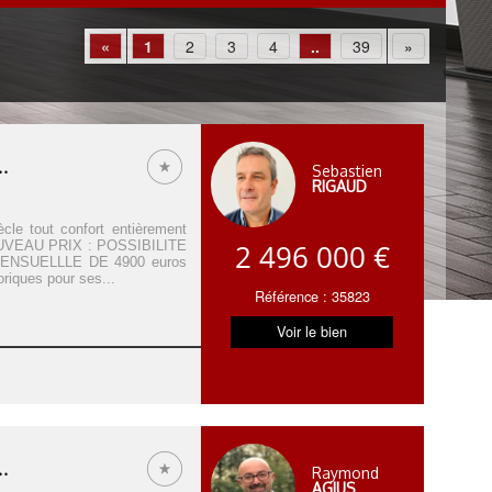
«
1
2
3
4
..
39
»
.
Sebastien
RIGAUD
le tout confort entièrement
 NOUVEAU PRIX : POSSIBILITE
2 496 000 €
NSUELLLE DE 4900 euros
oriques pour ses...
Référence : 35823
Voir le bien
.
Raymond
AGIUS