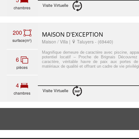
Visite Virtuelle
chambres
200
MAISON D'EXCEPTION
surface(m²)
Maison / Villa |
Taluyers - (69440)
Magnifique demeure de caractère avec piscine, appar
potentiel locatif – Proche de Brignais Découvrez
6
caractère, véritable havre de paix aux portes d
matériaux de qualité et offrant un cadre de vie privilégi
pièces
4
Visite Virtuelle
chambres