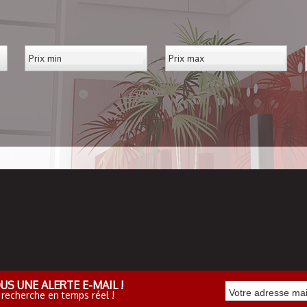
US UNE ALERTE E-MAIL !
 recherche en temps réel !