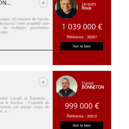
N...
Jacques
Roux
osque, 10 minutes de l'accès
écouvrez cette propriété rare
1 039 000 €
de multiples possibilités
ares...
Référence : 36267
Voir le bien
Daniel
BONNETON
iel Locatif et Équestre -
r le Secteur : Propriété de
999 000 €
couvrir cet ancien corps de
e, à...
Référence : 35912
Voir le bien