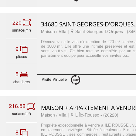
220
34680 SAINT-GEORGES-D'ORQUES..
surface(m²)
Maison / Villa |
Saint-Georges-D'Orques - (346
Découvrez cette villa d’exception de 220 m² nichée 
de 3000 m². Elle offre une intimité préservée et es
9
sans vis-à-vis. Ce bien rare se complète par un s
parfaitement équipé pour accueillir vos invités ou...
pièces
5
Visite Virtuelle
chambres
216.58
MAISON + APPARTEMENT A VENDRE 
surface(m²)
Maison / Villa |
L'Île-Rousse - (20220)
Propriété exceptionnelle à vendre à ILE ROUSSE , v
emplacement privilégié . Située à seulement 5 minut
8
ILE ROUSSE , ses commerces , restaurants , plages e