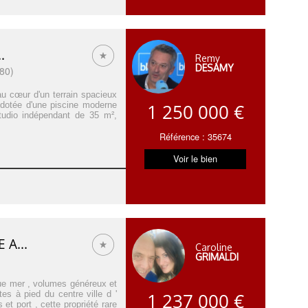
.
Remy
DESAMY
80)
au cœur d'un terrain spacieux
t dotée d'une piscine moderne
1 250 000 €
tudio indépendant de 35 m²,
Référence : 35674
Voir le bien
A...
Caroline
GRIMALDI
ue mer , volumes généreux et
es à pied du centre ville d '
1 237 000 €
t port , cette propriété rare