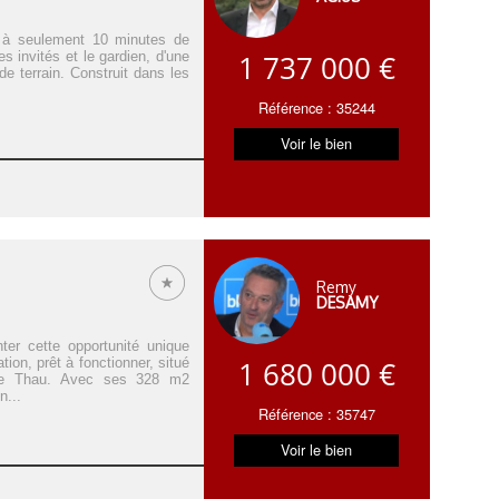
 à seulement 10 minutes de
 invités et le gardien, d'une
1 737 000 €
de terrain. Construit dans les
Référence : 35244
Voir le bien
Remy
DESAMY
er cette opportunité unique
ion, prêt à fonctionner, situé
1 680 000 €
 de Thau. Avec ses 328 m2
n...
Référence : 35747
Voir le bien