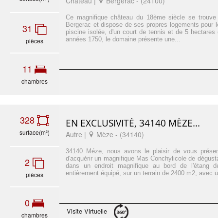
Château |
Bergerac - (24100)
Ce magnifique château du 18ème siècle se trouve
Bergerac et dispose de ses propres logements pour les
31
piscine isolée, d'un court de tennis et de 5 hectares 
années 1750, le domaine présente une...
pièces
11
chambres
328
EN EXCLUSIVITÉ, 34140 MÈZE...
surface(m²)
Autre |
Mèze - (34140)
34140 Méze, nous avons le plaisir de vous présent
d'acquérir un magnifique Mas Conchylicole de dégustat
2
dans un endroit magnifique au bord de l'étang
entièrement équipé, sur un terrain de 2400 m2, avec u
pièces
0
Visite Virtuelle
chambres