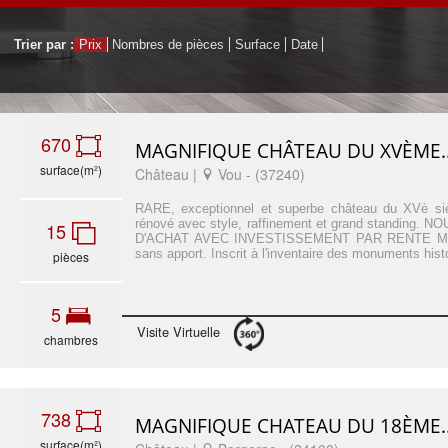
Trier par :
Prix
Nombres de pièces
Surface
Date
670
MAGNIFIQUE CHÂTEAU DU XVÈME..
surface(m²)
Château |
Vou - (37240)
RARE, exceptionnel et superbe château du XVè sièc
rénové avec style, raffinement et grand standing.
15
D'ACHAT AVEC INVESTISSEMENT PAR RENTE ME
sans apport. Inscrit à l'inventaire des monuments hist
pièces
5
Visite Virtuelle
chambres
738
MAGNIFIQUE CHATEAU DU 18ÈME..
surface(m²)