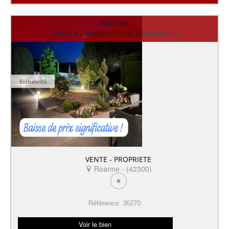
900 000 €
Pièces: 6 | surface(m²): 240 | Chambres: 3
Exclusivité
VENTE - PROPRIETE
Roanne - (42300)
Référence: 36270
Voir le bien