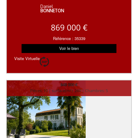
Daniel
BONNETON
869 000 €
Référence : 35339
Voir le bien
Visite Virtuelle
849 000 €
Pièces: 10 | surface(m²): 260 | Chambres: 5