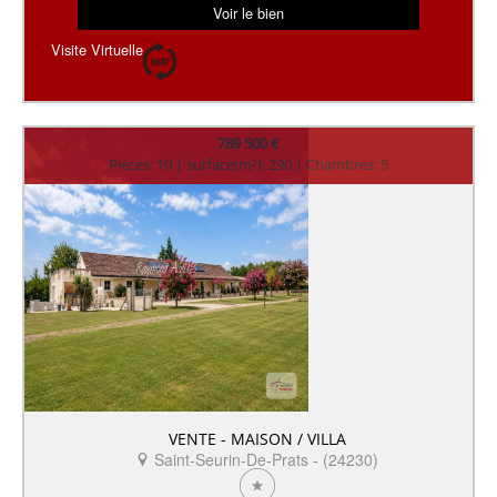
Voir le bien
Visite Virtuelle
789 500 €
Pièces: 10 | surface(m²): 290 | Chambres: 5
VENTE - MAISON / VILLA
Saint-Seurin-De-Prats - (24230)