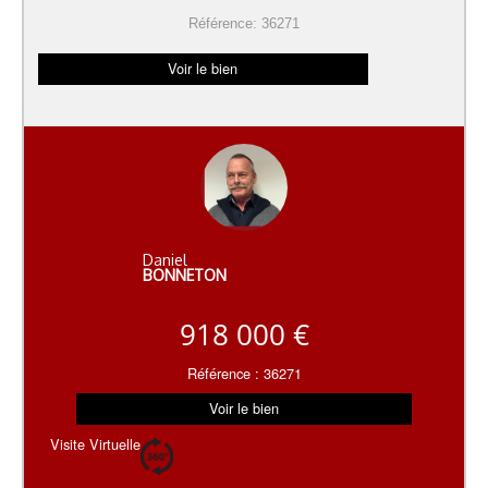
Référence: 36271
Voir le bien
Daniel
BONNETON
918 000 €
Référence : 36271
Voir le bien
Visite Virtuelle