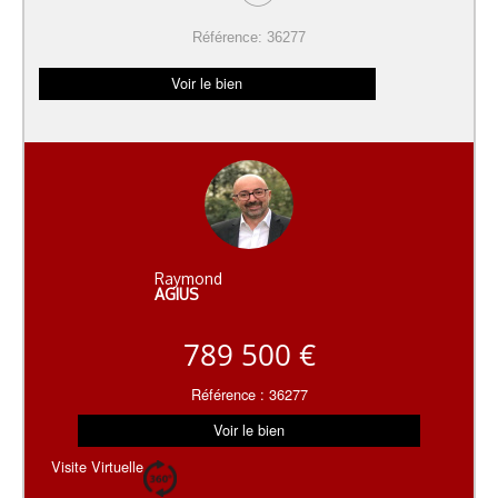
Référence: 36277
Voir le bien
Raymond
AGIUS
789 500 €
Référence : 36277
Voir le bien
Visite Virtuelle