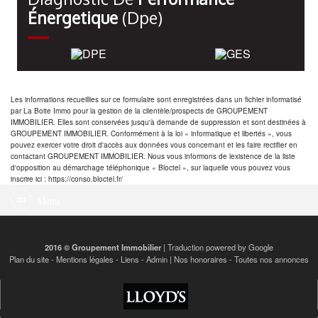
Énergetique
(dpe)
Les informations recueillies sur ce formulaire sont enregistrées dans un fichier informatisé
par La Boite Immo pour la gestion de la clientèle/prospects de GROUPEMENT
IMMOBILIER. Elles sont conservées jusqu'à demande de suppression et sont destinées à
GROUPEMENT IMMOBILIER. Conformément à la loi « informatique et libertés », vous
pouvez exercer votre droit d'accès aux données vous concernant et les faire rectifier en
contactant GROUPEMENT IMMOBILIER. Nous vous informons de lexistence de la liste
d'opposition au démarchage téléphonique « Bloctel », sur laquelle vous pouvez vous
inscrire ici : https://conso.bloctel.fr/
Menu
2016 © Groupement Immobilier
| Traduction powered by Google
Plan du site
-
Mentions légales
-
Liens
-
Admin
|
Nos honoraires
-
Toutes nos annonces