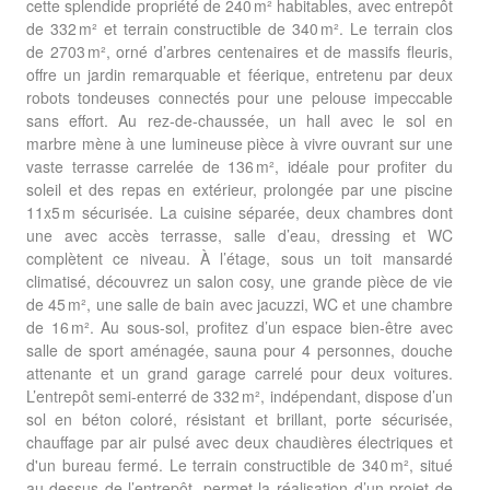
cette splendide propriété de 240 m² habitables, avec entrepôt
de 332 m² et terrain constructible de 340 m². Le terrain clos
de 2703 m², orné d’arbres centenaires et de massifs fleuris,
offre un jardin remarquable et féerique, entretenu par deux
robots tondeuses connectés pour une pelouse impeccable
sans effort. Au rez-de-chaussée, un hall avec le sol en
marbre mène à une lumineuse pièce à vivre ouvrant sur une
vaste terrasse carrelée de 136 m², idéale pour profiter du
soleil et des repas en extérieur, prolongée par une piscine
11x5 m sécurisée. La cuisine séparée, deux chambres dont
une avec accès terrasse, salle d’eau, dressing et WC
complètent ce niveau. À l’étage, sous un toit mansardé
climatisé, découvrez un salon cosy, une grande pièce de vie
de 45 m², une salle de bain avec jacuzzi, WC et une chambre
de 16 m². Au sous-sol, profitez d’un espace bien-être avec
salle de sport aménagée, sauna pour 4 personnes, douche
attenante et un grand garage carrelé pour deux voitures.
L’entrepôt semi-enterré de 332 m², indépendant, dispose d’un
sol en béton coloré, résistant et brillant, porte sécurisée,
chauffage par air pulsé avec deux chaudières électriques et
d'un bureau fermé. Le terrain constructible de 340 m², situé
au-dessus de l’entrepôt, permet la réalisation d’un projet de