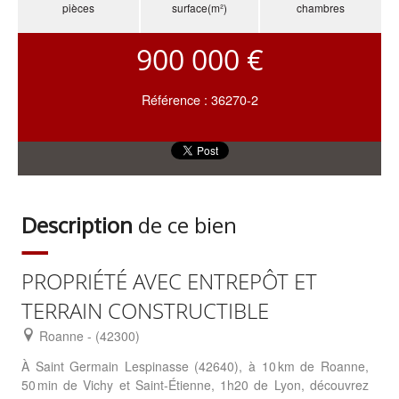
pièces
surface(m²)
chambres
900 000 €
Référence : 36270-2
Description
de ce bien
PROPRIÉTÉ AVEC ENTREPÔT ET
TERRAIN CONSTRUCTIBLE
Roanne - (42300)
À Saint Germain Lespinasse (42640), à 10 km de Roanne,
50 min de Vichy et Saint-Étienne, 1h20 de Lyon, découvrez