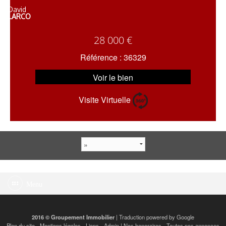
David
LARCO
28 000 €
Référence : 36329
Voir le bien
Visite Virtuelle
Menu
2016 © Groupement Immobilier
| Traduction powered by Google
Plan du site
-
Mentions légales
-
Liens
-
Admin
|
Nos honoraires
-
Toutes nos annonces