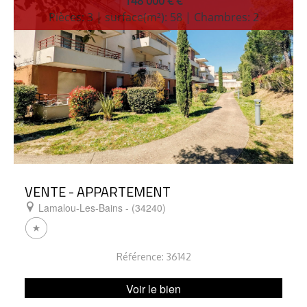
148 000 € €
Pièces: 3 | surface(m²): 58 | Chambres: 2
VENTE - APPARTEMENT
Lamalou-Les-Bains - (34240)
Référence: 36142
Voir le bien