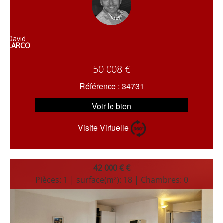
David
LARCO
50 008 €
Référence : 34731
Voir le bien
Visite Virtuelle
42 000 € €
Pièces: 1 | surface(m²): 18 | Chambres: 0