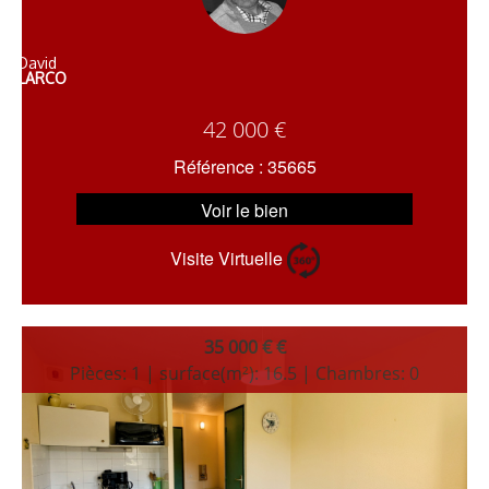
David
LARCO
42 000 €
Référence : 35665
Voir le bien
Visite Virtuelle
35 000 € €
Pièces: 1 | surface(m²): 16.5 | Chambres: 0