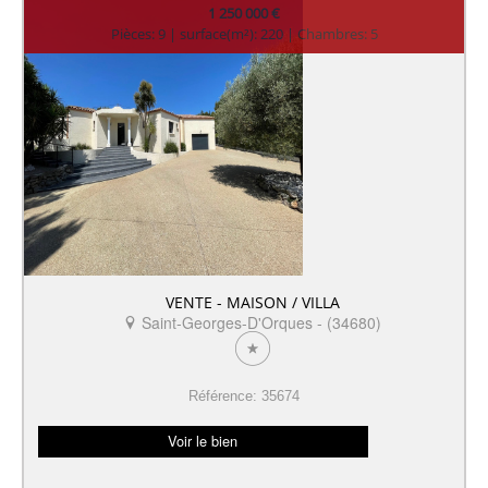
1 250 000 €
Pièces: 9 | surface(m²): 220 | Chambres: 5
VENTE - MAISON / VILLA
Saint-Georges-D'Orques - (34680)
Référence: 35674
Voir le bien