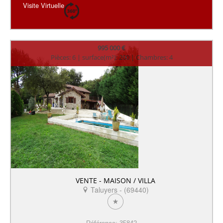
Visite Virtuelle
995 000 €
Pièces: 6 | surface(m²): 200 | Chambres: 4
VENTE - MAISON / VILLA
Taluyers - (69440)