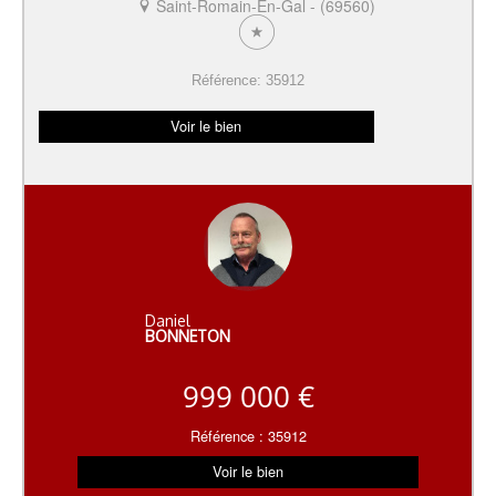
Saint-Romain-En-Gal - (69560)
Référence: 35912
Voir le bien
Daniel
BONNETON
999 000 €
Référence : 35912
Voir le bien