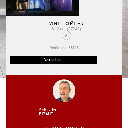
VENTE - CHÂTEAU
Vou - (37240)
Référence: 35823
Voir le bien
Sebastien
RIGAUD