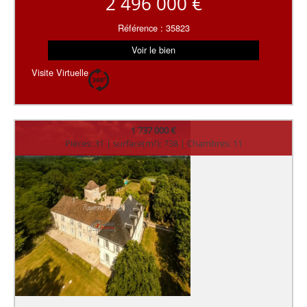
2 496 000 €
Référence : 35823
Voir le bien
Visite Virtuelle
1 737 000 €
Pièces: 31 | surface(m²): 738 | Chambres: 11