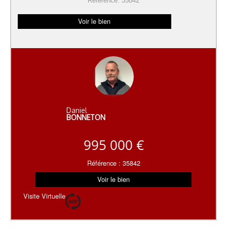
Référence: 35842
Voir le bien
Daniel
BONNETON
995 000 €
Référence : 35842
Voir le bien
Visite Virtuelle