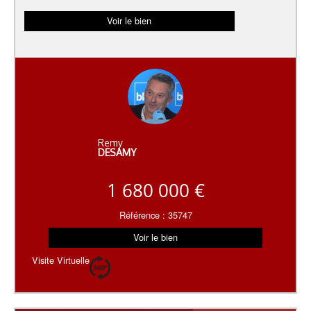
Voir le bien
Remy
DESAMY
1 680 000 €
Référence : 35747
Voir le bien
Visite Virtuelle