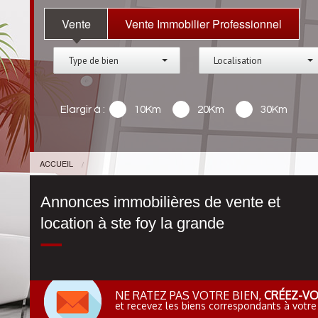
Vente
Vente Immobilier Professionnel
Type de bien
Localisation
Elargir à :
10Km
20Km
30Km
ACCUEIL
Annonces immobilières de vente et
location à ste foy la grande
NE RATEZ PAS VOTRE BIEN,
CRÉEZ-VO
et recevez les biens correspondants à votre