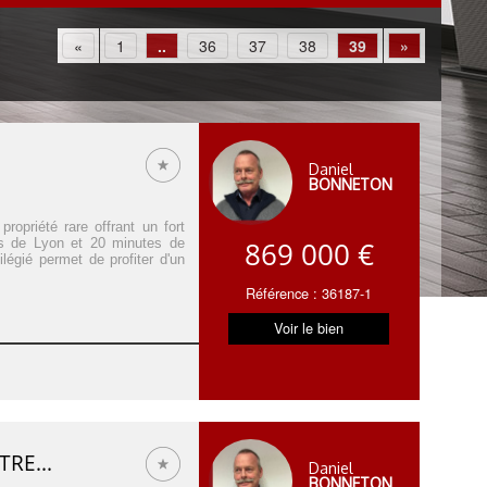
«
1
..
36
37
38
39
»
Daniel
BONNETON
opriété rare offrant un fort
es de Lyon et 20 minutes de
869 000 €
légié permet de profiter d'un
Référence : 36187-1
Voir le bien
RE...
Daniel
BONNETON