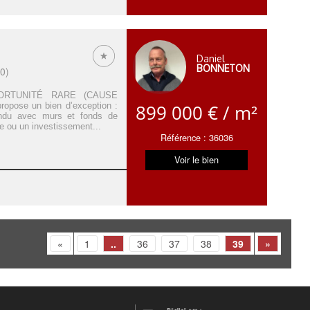
Daniel
BONNETON
0)
RTUNITÉ RARE (CAUSE
ose un bien d’exception :
899 000 € / m²
endu avec murs et fonds de
e ou un investissement...
Référence : 36036
Voir le bien
«
1
..
36
37
38
39
»