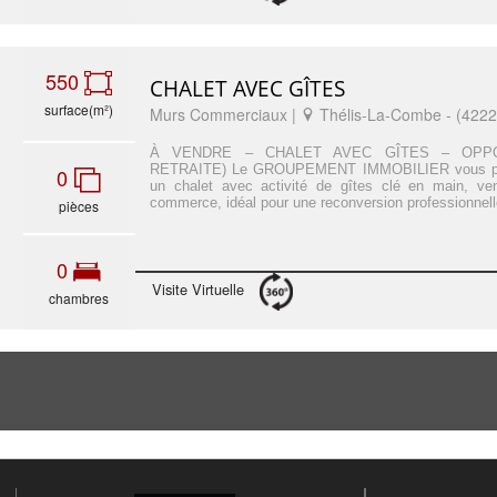
550
CHALET AVEC GÎTES
surface(m²)
Murs Commerciaux |
Thélis-La-Combe - (4222
À VENDRE – CHALET AVEC GÎTES – OPPO
RETRAITE) Le GROUPEMENT IMMOBILIER vous prop
0
un chalet avec activité de gîtes clé en main, v
commerce, idéal pour une reconversion professionnell
pièces
0
Visite Virtuelle
chambres