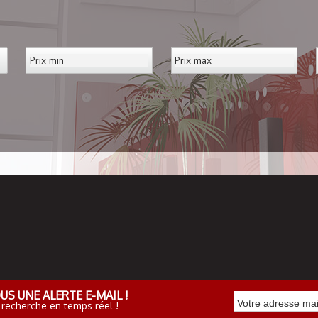
US UNE ALERTE E-MAIL !
 recherche en temps réel !