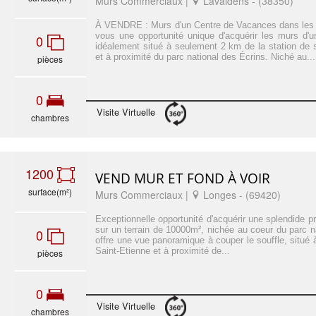
Murs Commerciaux |
Lavaldens - (38350)
À VENDRE : Murs d'un Centre de Vacances dans les 
vous une opportunité unique d'acquérir les murs d'
0
idéalement situé à seulement 2 km de la station de 
et à proximité du parc national des Écrins. Niché au...
pièces
0
Visite Virtuelle
chambres
1200
VEND MUR ET FOND À VOIR
surface(m²)
Murs Commerciaux |
Longes - (69420)
Exceptionnelle opportunité d'acquérir une splendide 
sur un terrain de 10000m², nichée au coeur du parc n
0
offre une vue panoramique à couper le souffle, situ
Saint-Etienne et à proximité de...
pièces
0
Visite Virtuelle
chambres