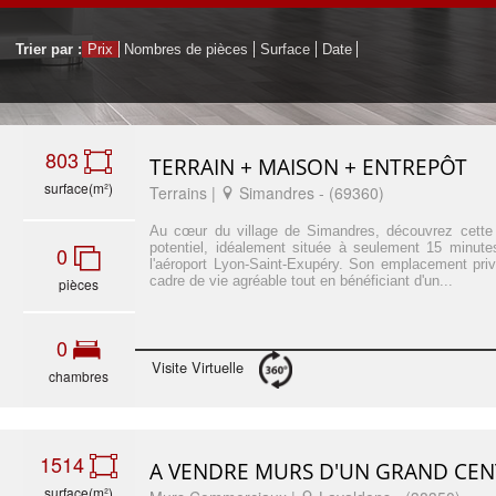
Trier par :
Prix
Nombres de pièces
Surface
Date
803
TERRAIN + MAISON + ENTREPÔT
surface(m²)
Terrains |
Simandres - (69360)
Au cœur du village de Simandres, découvrez cette pr
potentiel, idéalement située à seulement 15 minut
0
l'aéroport Lyon-Saint-Exupéry. Son emplacement privi
cadre de vie agréable tout en bénéficiant d'un...
pièces
0
Visite Virtuelle
chambres
1514
A VENDRE MURS D'UN GRAND CENT
surface(m²)