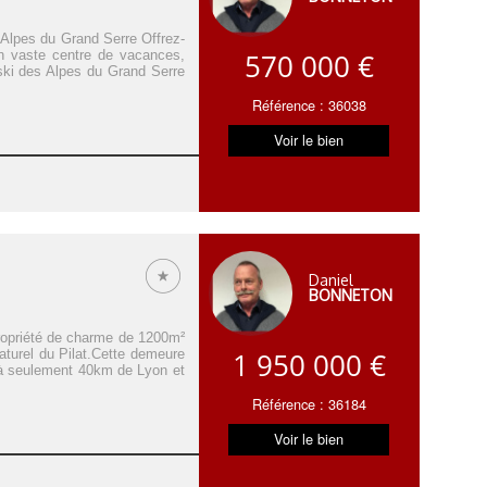
Alpes du Grand Serre Offrez-
un vaste centre de vacances,
570 000 €
ski des Alpes du Grand Serre
Référence : 36038
Voir le bien
Daniel
BONNETON
propriété de charme de 1200m²
aturel du Pilat.Cette demeure
1 950 000 €
é à seulement 40km de Lyon et
Référence : 36184
Voir le bien