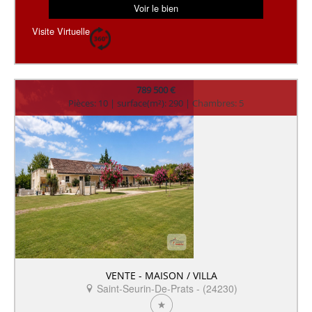
Voir le bien
Visite Virtuelle
789 500 €
Pièces: 10 | surface(m²): 290 | Chambres: 5
VENTE - MAISON / VILLA
Saint-Seurin-De-Prats - (24230)