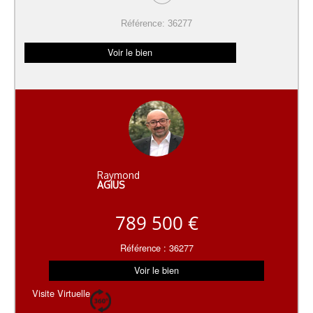
Référence: 36277
Voir le bien
Raymond
AGIUS
789 500 €
Référence : 36277
Voir le bien
Visite Virtuelle