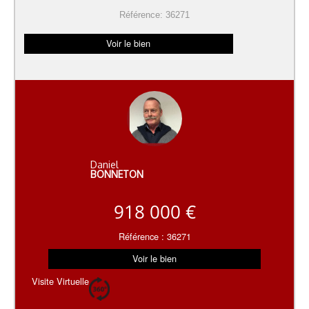
Référence: 36271
Voir le bien
Daniel
BONNETON
918 000 €
Référence : 36271
Voir le bien
Visite Virtuelle