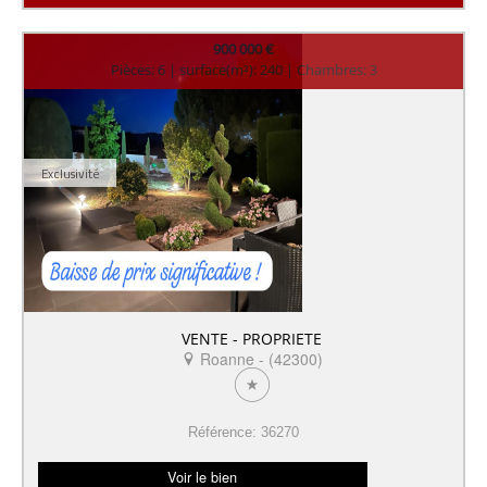
900 000 €
Pièces: 6 | surface(m²): 240 | Chambres: 3
Exclusivité
VENTE - PROPRIETE
Roanne - (42300)
Référence: 36270
Voir le bien