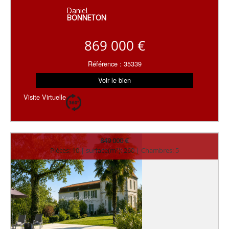
Daniel
BONNETON
869 000 €
Référence : 35339
Voir le bien
Visite Virtuelle
849 000 €
Pièces: 10 | surface(m²): 260 | Chambres: 5