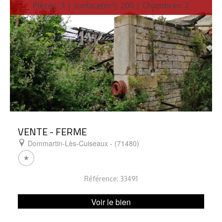
Pièces: 3 | surface(m²): 200 | Chambres: 2
VENTE - FERME
Dommartin-Lès-Cuiseaux - (71480)
Référence: 33491
Voir le bien