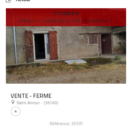
117 000 € €
Pièces: 4 | surface(m²): 100 | Chambres: 1
VENTE - FERME
Saint-Amour - (39160)
Référence: 35591