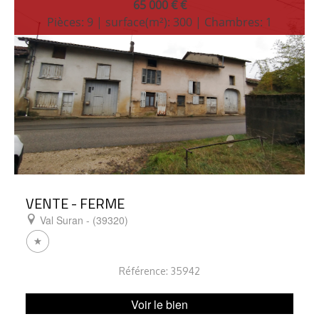
65 000 € €
Pièces: 9 | surface(m²): 300 | Chambres: 1
VENTE - FERME
Val Suran - (39320)
Référence: 35942
Voir le bien