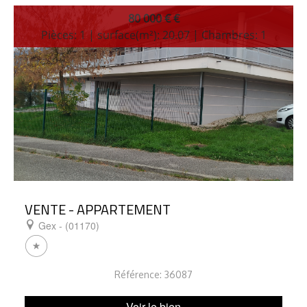
80 000 € €
Pièces: 1 | surface(m²): 20.07 | Chambres: 1
VENTE - APPARTEMENT
Gex - (01170)
Référence: 36087
Voir le bien