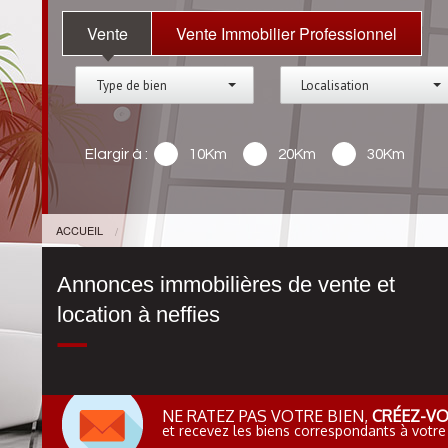
Vente
Vente Immobilier Professionnel
Type de bien
Localisation
Elargir à :
10Km
20Km
30Km
ACCUEIL
Annonces immobilières de vente et
location à neffies
NE RATEZ PAS VOTRE BIEN,
CRÉEZ-VO
et recevez les biens correspondants à votre