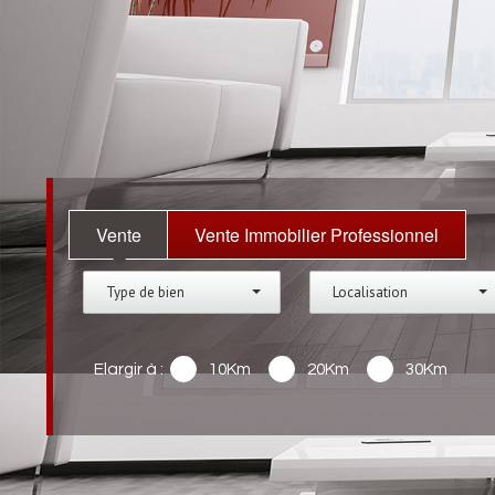
Vente
Vente Immobilier Professionnel
Type de bien
Localisation
Elargir à :
10Km
20Km
30Km