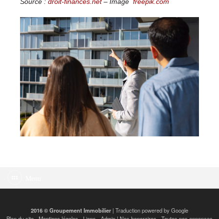
Source :
droit-finances.net
– Image
freepik.com
Menu
2016 © Groupement Immobilier
| Traduction powered by Google
Plan du site
-
Mentions légales
-
Liens
-
Admin
|
Nos honoraires
-
Toutes nos annonces