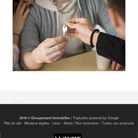
Menu
2016 © Groupement Immobilier
| Traduction powered by Google
Plan du site
-
Mentions légales
-
Liens
-
Admin
|
Nos honoraires
-
Toutes nos annonces