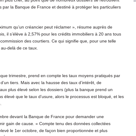
en plus cher, au point que de nombreux dossiers se retrouvent
is par la Banque de France et destiné à protéger les particuliers
aximum qu’un créancier peut réclamer », résume auprès de
s, il s’élève à 2,57% pour les crédits immobiliers à 20 ans tous
 commission des courtiers. Ce qui signifie que, pour une telle
 au-delà de ce taux.
haque trimestre, prend en compte les taux moyens pratiqués par
’un tiers. Mais avec la hausse des taux d’intérêt, de
aux plus élevé selon les dossiers (plus la banque prend un
plus élevé que le taux d’usure, alors le processus est bloqué, et les
.
ptembre devant la Banque de France pour demander une
tenir gain de cause. « Compte tenu des données collectées
evé le 1er octobre, de façon bien proportionnée et plus