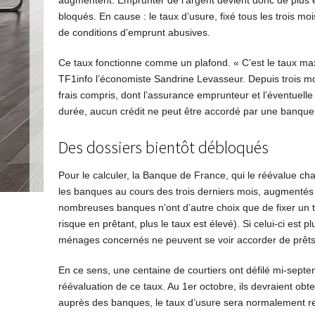
augmentent. Emprunter de l’argent devient donc de plus 
bloqués. En cause : le taux d’usure, fixé tous les trois mo
de conditions d’emprunt abusives.
Ce taux fonctionne comme un plafond. « C’est le taux m
TF1info l’économiste Sandrine Levasseur. Depuis trois moi
frais compris, dont l’assurance emprunteur et l’éventuelle
durée, aucun crédit ne peut être accordé par une banque
Des dossiers bientôt débloqués
Pour le calculer, la Banque de France, qui le réévalue c
les banques au cours des trois derniers mois, augmentés d
nombreuses banques n’ont d’autre choix que de fixer un t
risque en prêtant, plus le taux est élevé). Si celui-ci est 
ménages concernés ne peuvent se voir accorder de prêts
En ce sens, une centaine de courtiers ont défilé mi-se
réévaluation de ce taux. Au 1er octobre, ils devraient ob
auprès des banques, le taux d’usure sera normalement rel