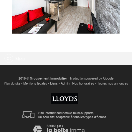
Menu
2016 © Groupement Immobilier
| Traduction powered by Google
Plan du site
-
Mentions légales
-
Liens
-
Admin
|
Nos honoraires
-
Toutes nos annonces