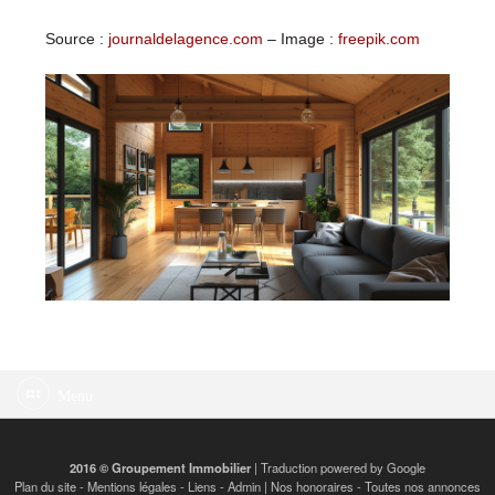
Source :
journaldelagence.com
– Image :
freepik.com
Menu
2016 © Groupement Immobilier
| Traduction powered by Google
Plan du site
-
Mentions légales
-
Liens
-
Admin
|
Nos honoraires
-
Toutes nos annonces