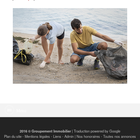
Menu
2016 © Groupement Immobilier
| Traduction powered by Google
Plan du site
-
Mentions légales
-
Liens
-
Admin
|
Nos honoraires
-
Toutes nos annonces