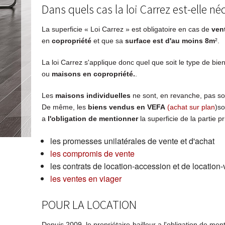
Dans quels cas la loi Carrez est-elle né
La superficie « Loi Carrez » est obligatoire en cas de
ven
en
copropriété
et que sa
surface est d'au moins 8m
².
La loi Carrez s'applique donc quel que soit le type de bie
ou
maisons en
copropriété.
.
Les
maisons individuelles
ne sont, en revanche, pas sou
De même, les
biens vendus en VEFA
(achat sur plan
)so
a
l'obligation de mentionner
la superficie de la partie pr
les promesses unilatérales de vente et d'achat
les compromis de vente
les contrats de location-accession et de location
les ventes en viager
POUR LA LOCATION
Depuis 2009, le propriétaire-bailleur a l'obligation de men