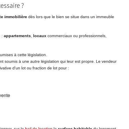
cessaire ?
te immobilière
dès lors que le bien se situe dans un immeuble
n :
appartements
,
locaux
commerciaux ou professionnels,
mises à cette législation.
nt soumis à une autre législation qui leur est propre. Le vendeur
ivative d'un lot ou fraction de lot pour :
-vente
tionner, sur le
bail de location
la
surface habitable
du logement