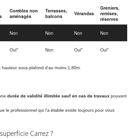
Greniers,
Combles non
Terrasses,
Vérandas
remises,
s
aménagés
balcons
réserves
Non
Non
Non
Non
Oui*
Non
Oui*
Oui*
ne hauteur sous-plafond d'au moins 1,80m.
'une
durée de validité illimitée
sauf en cas de travaux
pouvant
que le professionnel qui l'a établie existe toujours pour vous
 superficie Carrez ?