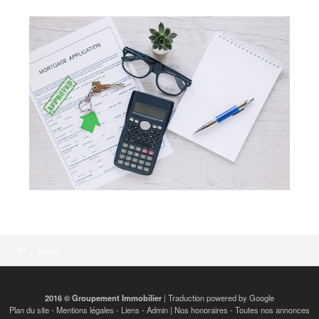
Menu
2016 © Groupement Immobilier
| Traduction powered by Google
Plan du site
-
Mentions légales
-
Liens
-
Admin
|
Nos honoraires
-
Toutes nos annonces