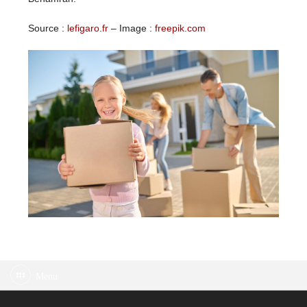
Source :
lefigaro.fr
– Image :
freepik.com
Menu