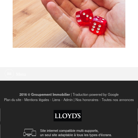
Menu
2016 © Groupement Immobilier
| Traduction powered by Google
Plan du site
-
Mentions légales
-
Liens
-
Admin
|
Nos honoraires
-
Toutes nos annonces