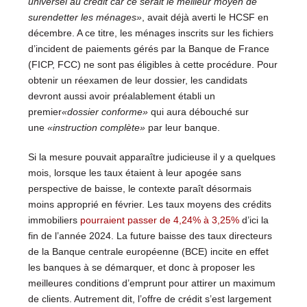
universel au crédit car ce serait le meilleur moyen de
surendetter les ménages»
, avait déjà averti le HCSF en
décembre. A ce titre, les ménages inscrits sur les fichiers
d’incident de paiements gérés par la Banque de France
(FICP, FCC) ne sont pas éligibles à cette procédure. Pour
obtenir un réexamen de leur dossier, les candidats
devront aussi avoir préalablement établi un
premier
«dossier conforme»
qui aura débouché sur
une
«instruction complète»
par leur banque.
Si la mesure pouvait apparaître judicieuse il y a quelques
mois, lorsque les taux étaient à leur apogée sans
perspective de baisse, le contexte paraît désormais
moins approprié en février. Les taux moyens des crédits
immobiliers
pourraient passer de 4,24% à 3,25%
d’ici la
fin de l’année 2024. La future baisse des taux directeurs
de la Banque centrale européenne (BCE) incite en effet
les banques à se démarquer, et donc à proposer les
meilleures conditions d’emprunt pour attirer un maximum
de clients. Autrement dit, l’offre de crédit s’est largement