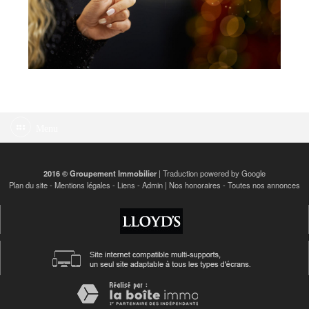
Menu
2016 © Groupement Immobilier
| Traduction powered by Google
Plan du site
-
Mentions légales
-
Liens
-
Admin
|
Nos honoraires
-
Toutes nos annonces