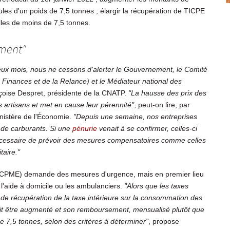
ules d'un poids de 7,5 tonnes ; élargir la récupération de TICPE
lles de moins de 7,5 tonnes.
ement"
eux mois, nous ne cessons d'alerter le Gouvernement, le Comité
s Finances et de la Relance) et le Médiateur national des
nçoise Despret, présidente de la CNATP.
"La hausse des prix des
 artisans et met en cause leur pérennité"
, peut-on lire, par
inistère de l'Économie.
"Depuis une semaine, nos entreprises
 de carburants. Si une
pénurie
venait à se confirmer, celles-ci
ors nécessaire de prévoir des mesures compensatoires comme celles
taire."
 (CPME) demande des mesures d'urgence, mais en premier lieu
 l'aide à domicile ou les ambulanciers.
"Alors que les taxes
de récupération de la taxe intérieure sur la consommation des
rait être augmenté et son remboursement, mensualisé plutôt que
de 7,5 tonnes, selon des critères à déterminer"
, propose