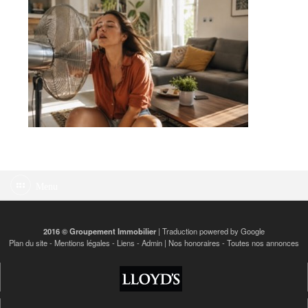
Menu
2016 © Groupement Immobilier
| Traduction powered by Google
Plan du site
-
Mentions légales
-
Liens
-
Admin
|
Nos honoraires
-
Toutes nos annonces