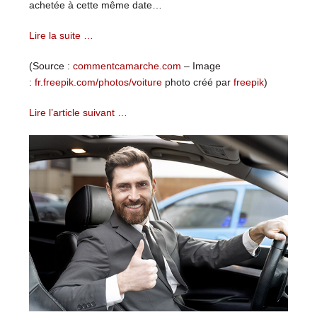
achetée à cette même date…
Lire la suite …
(Source :
commentcamarche.com
– Image
:
fr.freepik.com/photos/voiture
photo créé par
freepik
)
Lire l’article suivant …