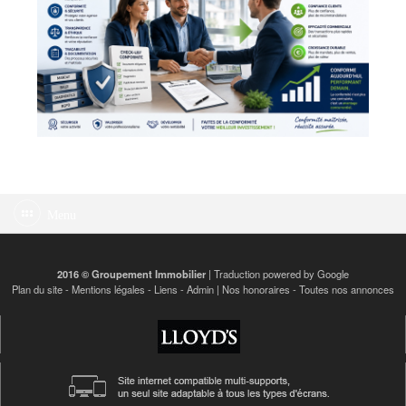
Menu
2016 © Groupement Immobilier
| Traduction powered by Google
Plan du site
-
Mentions légales
-
Liens
-
Admin
|
Nos honoraires
-
Toutes nos annonces