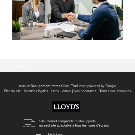
Menu
2016 © Groupement Immobilier
| Traduction powered by Google
Plan du site
-
Mentions légales
-
Liens
-
Admin
|
Nos honoraires
-
Toutes nos annonces