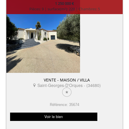
1 250 000 €
Pièces: 9 | surface(m²): 220 | Chambres: 5
VENTE - MAISON / VILLA
Saint-Georges-D'Orques - (34680)
Référence: 35674
Voir le bien