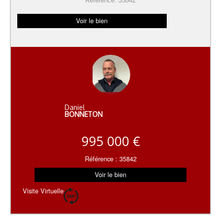
Référence: 35842
Voir le bien
Daniel
BONNETON
995 000 €
Référence : 35842
Voir le bien
Visite Virtuelle