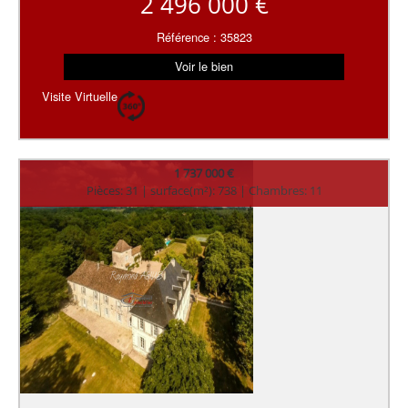
2 496 000 €
Référence : 35823
Voir le bien
Visite Virtuelle
1 737 000 €
Pièces: 31 | surface(m²): 738 | Chambres: 11