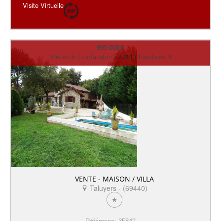
Visite Virtuelle
995 000 €
Pièces: 6 | surface(m²): 200 | Chambres: 4
VENTE - MAISON / VILLA
Taluyers - (69440)