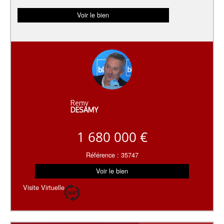
Voir le bien
Remy
DESAMY
1 680 000 €
Référence : 35747
Voir le bien
Visite Virtuelle