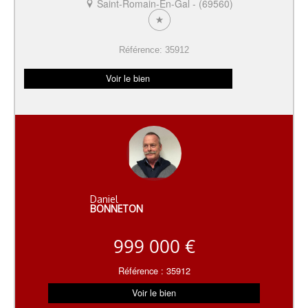
Saint-Romain-En-Gal - (69560)
Référence: 35912
Voir le bien
Daniel
BONNETON
999 000 €
Référence : 35912
Voir le bien