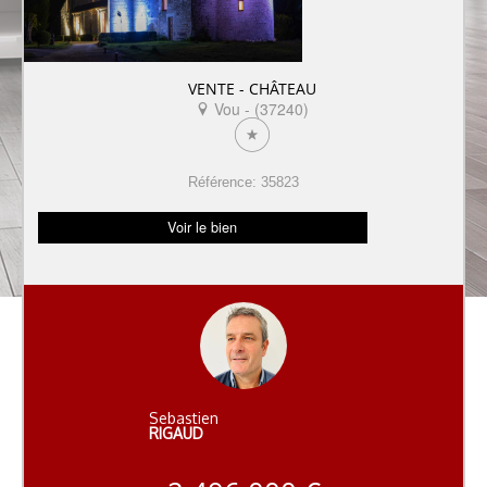
VENTE - CHÂTEAU
Vou - (37240)
Référence: 35823
Voir le bien
Sebastien
RIGAUD