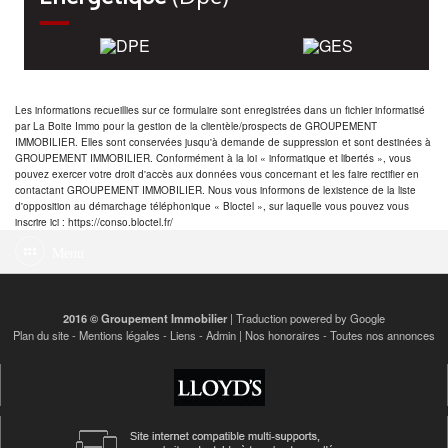
Les informations recueillies sur ce formulaire sont enregistrées dans un fichier informatisé
par La Boite Immo pour la gestion de la clientèle/prospects de GROUPEMENT
IMMOBILIER. Elles sont conservées jusqu'à demande de suppression et sont destinées à
GROUPEMENT IMMOBILIER. Conformément à la loi « informatique et libertés », vous
pouvez exercer votre droit d'accès aux données vous concernant et les faire rectifier en
contactant GROUPEMENT IMMOBILIER. Nous vous informons de lexistence de la liste
d'opposition au démarchage téléphonique « Bloctel », sur laquelle vous pouvez vous
inscrire ici : https://conso.bloctel.fr/
Menu
2016 © Groupement Immobilier
| Traduction powered by Google
Plan du site
-
Mentions légales
-
Liens
-
Admin
|
Nos honoraires
-
Toutes nos annonces