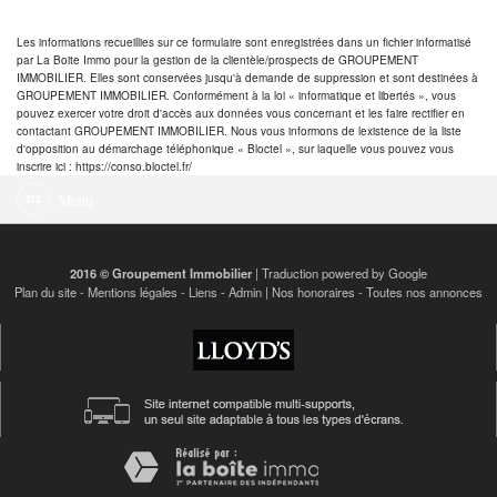
Les informations recueillies sur ce formulaire sont enregistrées dans un fichier informatisé
par La Boite Immo pour la gestion de la clientèle/prospects de GROUPEMENT
IMMOBILIER. Elles sont conservées jusqu'à demande de suppression et sont destinées à
GROUPEMENT IMMOBILIER. Conformément à la loi « informatique et libertés », vous
pouvez exercer votre droit d'accès aux données vous concernant et les faire rectifier en
contactant GROUPEMENT IMMOBILIER. Nous vous informons de lexistence de la liste
d'opposition au démarchage téléphonique « Bloctel », sur laquelle vous pouvez vous
inscrire ici : https://conso.bloctel.fr/
Menu
2016 © Groupement Immobilier
| Traduction powered by Google
Plan du site
-
Mentions légales
-
Liens
-
Admin
|
Nos honoraires
-
Toutes nos annonces