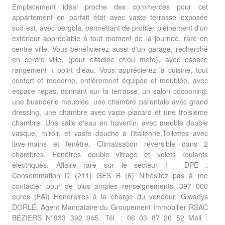
Emplacement idéal proche des commerces pour cet
appartement en parfait état avec vaste terrasse exposée
sud-est, avec pergola, permettant de profiter pleinement d'un
extérieur appréciable à tout moment de la journée, rare en
centre ville. Vous bénéficierez aussi d'un garage, recherché
en centre ville, (pour citadine et/ou moto), avec espace
rangement + point d'eau. Vous apprécierez la cuisine, tout
confort et moderne, entièrement équipée et meublée, avec
espace repas, donnant sur la terrasse, un salon cocooning,
une buanderie meublée, une chambre parentale avec grand
dressing, une chambre avec vaste placard et une troisième
chambre. Une salle d'eau en travertin, avec meuble double
vasque, miroir, et vaste douche à l'italienne.Toilettes avec
lave-mains et fenêtre. Climatisation réversible dans 2
chambres. Fenêtres double vitrage et volets roulants
électriques. Affaire rare sur le secteur ! - DPE :
Consommation D (211) GES B (6) N'hésitez pas à me
contacter pour de plus amples renseignements. 397 000
euros (FAI) Honoraires à la charge du vendeur. Glwadys
DORLÉ, Agent Mandataire du Groupement Immobilier RSAC
BÉZIERS N°933 392 045. Tél. : 06 03 87 26 52 Mail :