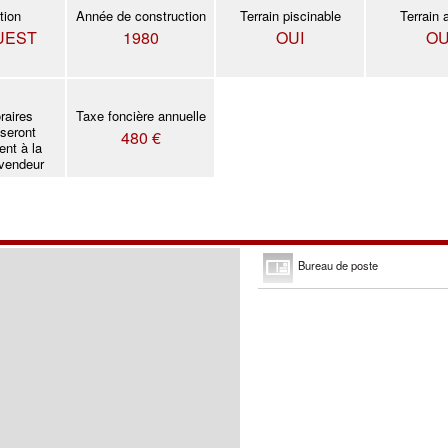
tion
Année de construction
Terrain piscinable
Terrain 
UEST
1980
OUI
OU
raires
Taxe foncière annuelle
 seront
480 €
ent à la
 vendeur
Bureau de poste