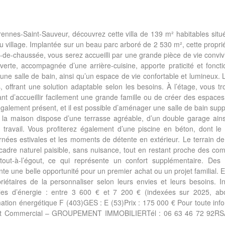
nnes-Saint-Sauveur, découvrez cette villa de 139 m² habitables sit
village. Implantée sur un beau parc arboré de 2 530 m², cette proprié
z-de-chaussée, vous serez accueilli par une grande pièce de vie convivi
erte, accompagnée d’une arrière-cuisine, apporte praticité et foncti
e salle de bain, ainsi qu’un espace de vie confortable et lumineux.
, offrant une solution adaptable selon les besoins. À l’étage, vous t
nt d’accueillir facilement une grande famille ou de créer des espace
t également présent, et il est possible d’aménager une salle de bain sup
ur, la maison dispose d’une terrasse agréable, d’un double garage ain
ravail. Vous profiterez également d’une piscine en béton, dont le 
nées estivales et les moments de détente en extérieur. Le terrain d
n cadre naturel paisible, sans nuisance, tout en restant proche des co
tout-à-l’égout, ce qui représente un confort supplémentaire. Des 
te une belle opportunité pour un premier achat ou un projet familial. E
priétaires de la personnaliser selon leurs envies et leurs besoins. I
les d’énergie : entre 3 600 € et 7 200 € (indexées sur 2025, a
ion énergétique F (403)GES : E (53)Prix : 175 000 € Pour toute inf
TAgent Commercial – GROUPEMENT IMMOBILIERTél : 06 63 46 72 92R