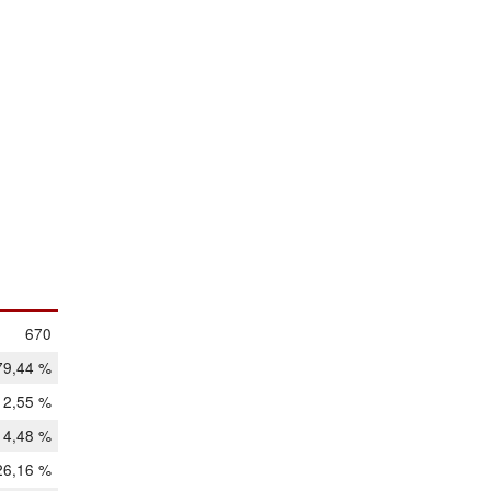
670
79,44 %
12,55 %
14,48 %
26,16 %