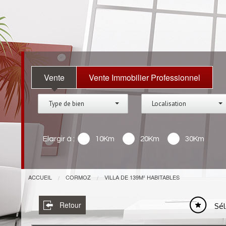
Vente
Vente Immobilier Professionnel
Type de bien
Localisation
Elargir à :
10Km
20Km
30Km
ACCUEIL
CORMOZ
VILLA DE 139M² HABITABLES
Retour
Sél