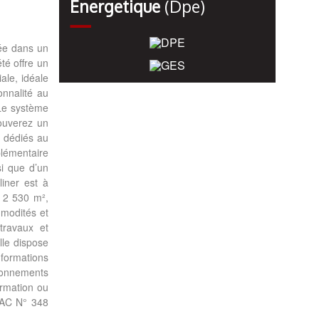
Énergetique
(dpe)
uée dans un
té offre un
ale, idéale
onnalité au
 Le système
rouverez un
s dédiés au
plémentaire
si que d’un
liner est à
e 2 530 m²,
mmodités et
travaux et
lle dispose
nformations
bonnements
ormation ou
SAC N° 348