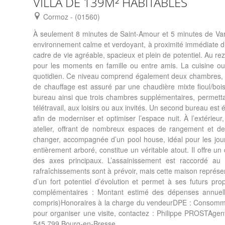
VILLA DE 139M² HABITABLES
Cormoz - (01560)
À seulement 8 minutes de Saint-Amour et 5 minutes de Vare
environnement calme et verdoyant, à proximité immédiate du 
cadre de vie agréable, spacieux et plein de potentiel. Au re
pour les moments en famille ou entre amis. La cuisine ouv
quotidien. Ce niveau comprend également deux chambres, un
de chauffage est assuré par une chaudière mixte fioul/bois
bureau ainsi que trois chambres supplémentaires, permetta
télétravail, aux loisirs ou aux invités. Un second bureau es
afin de moderniser et optimiser l’espace nuit. À l’extérie
atelier, offrant de nombreux espaces de rangement et de t
changer, accompagnée d’un pool house, idéal pour les jour
entièrement arboré, constitue un véritable atout. Il offre u
des axes principaux. L’assainissement est raccordé au 
rafraîchissements sont à prévoir, mais cette maison représen
d’un fort potentiel d’évolution et permet à ses futurs pro
complémentaires : Montant estimé des dépenses annuel
compris)Honoraires à la charge du vendeurDPE : Consommat
pour organiser une visite, contactez : Philippe PROS
545 799 Bourg-en-Bresse