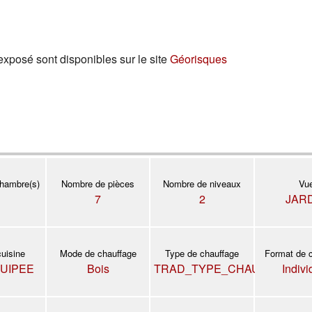
exposé sont disponibles sur le site
Géorisques
hambre(s)
Nombre de pièces
Nombre de niveaux
Vu
7
2
JAR
cuisine
Mode de chauffage
Type de chauffage
Format de 
QUIPEE
Bois
TRAD_TYPE_CHAUFF_CHAU
Indivi