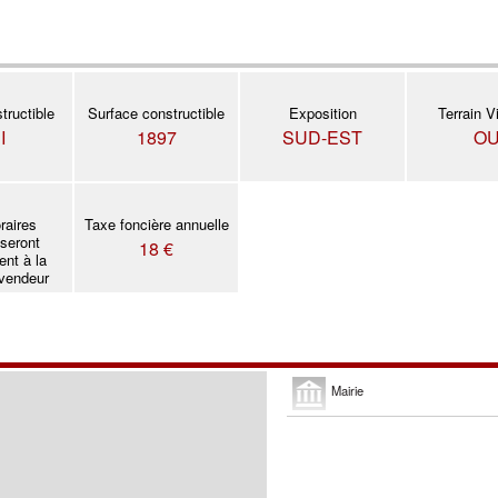
tructible
Surface constructible
Exposition
Terrain Vi
I
1897
SUD-EST
OU
raires
Taxe foncière annuelle
 seront
18 €
ent à la
 vendeur
Mairie