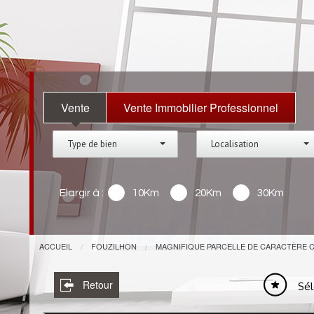
Vente
Vente Immobilier Professionnel
Type de bien
Localisation
Elargir à :
10Km
20Km
30Km
ACCUEIL
FOUZILHON
MAGNIFIQUE PARCELLE DE CARACTÈRE CON
Retour
Sél