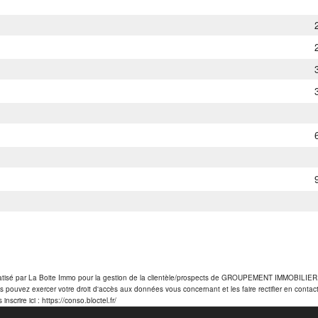
nformatisé par La Boite Immo pour la gestion de la clientèle/prospects de GROUPEMENT IMMOBILIE
pouvez exercer votre droit d'accès aux données vous concernant et les faire rectifier en cont
crire ici : https://conso.bloctel.fr/