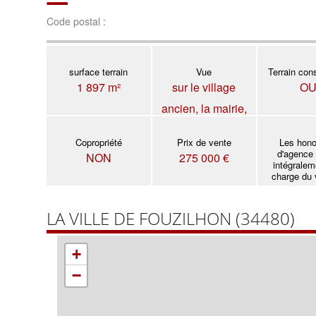
Code postal :
surface terrain
Vue
Terrain cons
1 897 m²
sur le village
OU
ancien, la mairie,
la campagne et
Copropriété
Prix de vente
Les hono
vue directe sur une
d'agence
NON
275 000 €
intégralem
belle demeure.
charge du
LA VILLE DE FOUZILHON (34480)
+
−