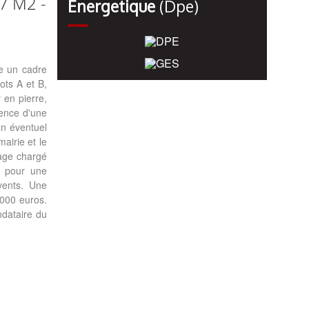
7 M2 -
Énergetique
(dpe)
re un cadre
ots A et B,
 en pierre,
sence d'une
un éventuel
airie et le
lage chargé
l pour une
vents. Une
 000 euros.
ndataire du