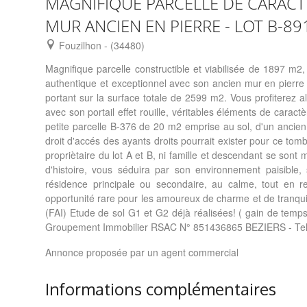
MAGNIFIQUE PARCELLE DE CARACTÈ
MUR ANCIEN EN PIERRE - LOT B-891
Fouzilhon - (34480)
Magnifique parcelle constructible et viabilisée de 1897 m
authentique et exceptionnel avec son ancien mur en pierre q
portant sur la surface totale de 2599 m2. Vous profiterez al
avec son portail effet rouille, véritables éléments de caract
petite parcelle B-376 de 20 m2 emprise au sol, d'un ancie
droit d'accés des ayants droits pourrait exister pour ce tomb
propriètaire du lot A et B, ni famille et descendant se sont
d'histoire, vous séduira par son environnement paisible
résidence principale ou secondaire, au calme, tout en r
opportunité rare pour les amoureux de charme et de tranquil
(FAI) Etude de sol G1 et G2 déjà réalisées! ( gain de temp
Groupement Immobilier RSAC N° 851436865 BEZIERS - Tel :
Annonce proposée par un agent commercial
Informations complémentaires