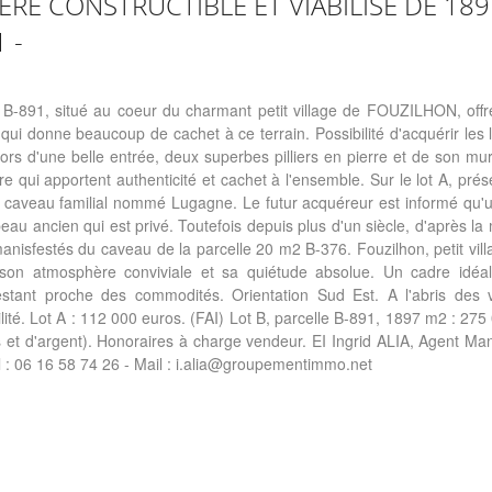
RE CONSTRUCTIBLE ET VIABILISÉ DE 189
 -
2, B-891, situé au coeur du charmant petit village de FOUZILHON, off
ui donne beaucoup de cachet à ce terrain. Possibilité d'acquérir les l
ors d'une belle entrée, deux superbes pilliers en pierre et de son mur
ère qui apportent authenticité et cachet à l'ensemble. Sur le lot A, pré
n caveau familial nommé Lugagne. Le futur acquéreur est informé qu'
eau ancien qui est privé. Toutefois depuis plus d'un siècle, d'après la m
 manisfestés du caveau de la parcelle 20 m2 B-376. Fouzilhon, petit vil
, son atmosphère conviviale et sa quiétude absolue. Un cadre idéa
estant proche des commodités. Orientation Sud Est. A l'abris des 
ité. Lot A : 112 000 euros. (FAI) Lot B, parcelle B-891, 1897 m2 : 275
s et d'argent). Honoraires à charge vendeur. EI Ingrid ALIA, Agent Ma
 06 16 58 74 26 - Mail : i.alia@groupementimmo.net