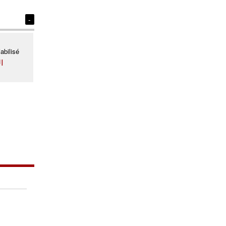
-
abilisé
I