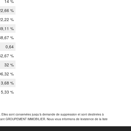
14 %
22,66 %
22,22 %
39,11 %
38,67 %
0,64
62,67 %
32 %
96,32 %
3,68 %
5,33 %
R. Elles sont conservées jusqu'à demande de suppression et sont destinées à
actant GROUPEMENT IMMOBILIER. Nous vous informons de lexistence de la liste