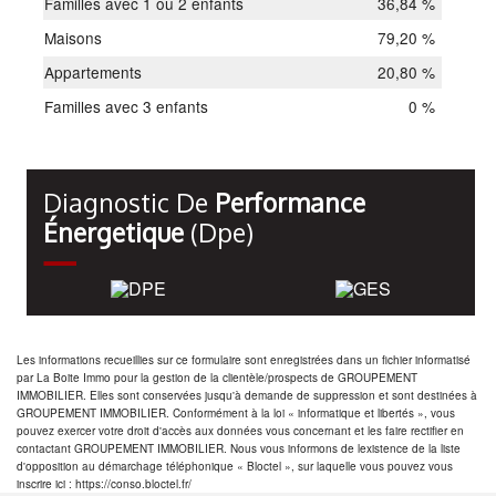
Familles avec 1 ou 2 enfants
36,84 %
Maisons
79,20 %
Appartements
20,80 %
Familles avec 3 enfants
0 %
Diagnostic De
Performance
Énergetique
(dpe)
Les informations recueillies sur ce formulaire sont enregistrées dans un fichier informatisé
par La Boite Immo pour la gestion de la clientèle/prospects de GROUPEMENT
IMMOBILIER. Elles sont conservées jusqu'à demande de suppression et sont destinées à
GROUPEMENT IMMOBILIER. Conformément à la loi « informatique et libertés », vous
pouvez exercer votre droit d'accès aux données vous concernant et les faire rectifier en
contactant GROUPEMENT IMMOBILIER. Nous vous informons de lexistence de la liste
d'opposition au démarchage téléphonique « Bloctel », sur laquelle vous pouvez vous
inscrire ici : https://conso.bloctel.fr/