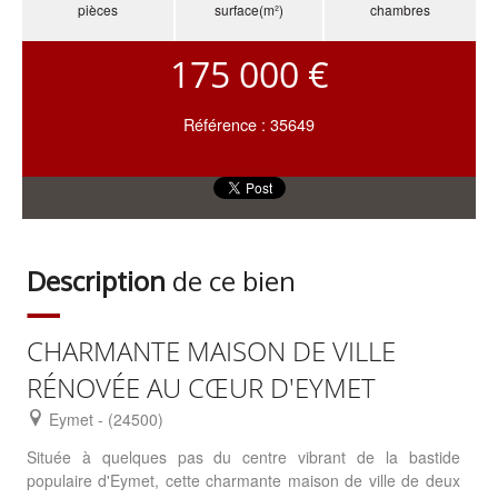
pièces
surface(m²)
chambres
175 000 €
Référence : 35649
Description
de ce bien
CHARMANTE MAISON DE VILLE
RÉNOVÉE AU CŒUR D'EYMET
Eymet - (24500)
Située à quelques pas du centre vibrant de la bastide
populaire d'Eymet, cette charmante maison de ville de deux