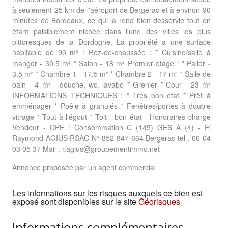
à seulement 25 km de l'aéroport de Bergerac et à environ 90
minutes de Bordeaux, ce qui la rend bien desservie tout en
étant paisiblement nichée dans l'une des villes les plus
pittoresques de la Dordogne. La propriété a une surface
habitable de 90 m² : Rez-de-chaussée : * Cuisine/salle à
manger - 30.5 m² * Salon - 18 m² Premier étage : * Palier -
3.5 m² * Chambre 1 - 17.5 m² * Chambre 2 - 17 m² * Salle de
bain - 4 m² - douche, wc, lavabo * Grenier * Cour - 23 m²
INFORMATIONS TECHNIQUES : * Très bon état * Prêt à
emménager * Poêle à granulés * Fenêtres/portes à double
vitrage * Tout-à-l'égout * Toit - bon état - Honoraires charge
Vendeur - DPE : Consommation C (145) GES A (4) - Ei
Raymond AGIUS RSAC N° 852 847 664 Bergerac tel : 06 04
03 05 37 Mail : r.agius@groupementimmo.net
Annonce proposée par un agent commercial
Les informations sur les risques auxquels ce bien est
exposé sont disponibles sur le site
Géorisques
Informations complémentaires