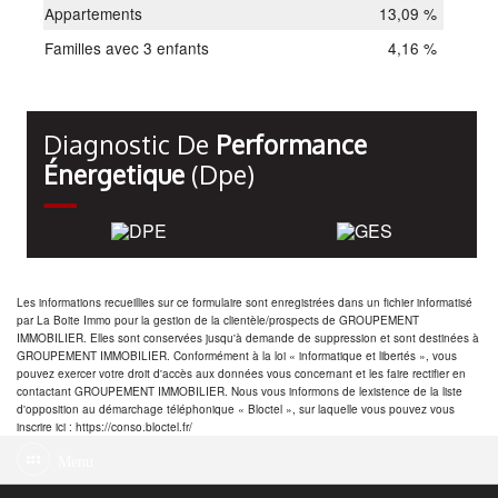
Appartements
13,09 %
Familles avec 3 enfants
4,16 %
Diagnostic De
Performance
Énergetique
(dpe)
Les informations recueillies sur ce formulaire sont enregistrées dans un fichier informatisé
par La Boite Immo pour la gestion de la clientèle/prospects de GROUPEMENT
IMMOBILIER. Elles sont conservées jusqu'à demande de suppression et sont destinées à
GROUPEMENT IMMOBILIER. Conformément à la loi « informatique et libertés », vous
pouvez exercer votre droit d'accès aux données vous concernant et les faire rectifier en
contactant GROUPEMENT IMMOBILIER. Nous vous informons de lexistence de la liste
d'opposition au démarchage téléphonique « Bloctel », sur laquelle vous pouvez vous
inscrire ici : https://conso.bloctel.fr/
Menu