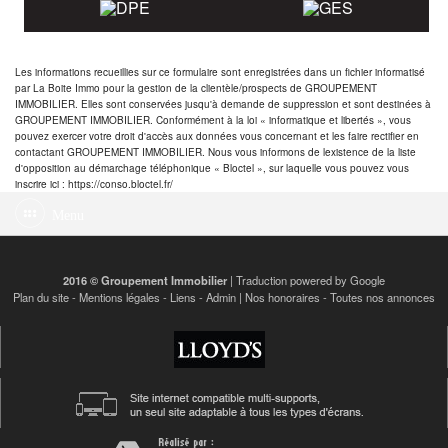
Les informations recueillies sur ce formulaire sont enregistrées dans un fichier informatisé
par La Boite Immo pour la gestion de la clientèle/prospects de GROUPEMENT
IMMOBILIER. Elles sont conservées jusqu'à demande de suppression et sont destinées à
GROUPEMENT IMMOBILIER. Conformément à la loi « informatique et libertés », vous
pouvez exercer votre droit d'accès aux données vous concernant et les faire rectifier en
contactant GROUPEMENT IMMOBILIER. Nous vous informons de lexistence de la liste
d'opposition au démarchage téléphonique « Bloctel », sur laquelle vous pouvez vous
inscrire ici : https://conso.bloctel.fr/
Menu
2016 © Groupement Immobilier
| Traduction powered by Google
Plan du site
-
Mentions légales
-
Liens
-
Admin
|
Nos honoraires
-
Toutes nos annonces