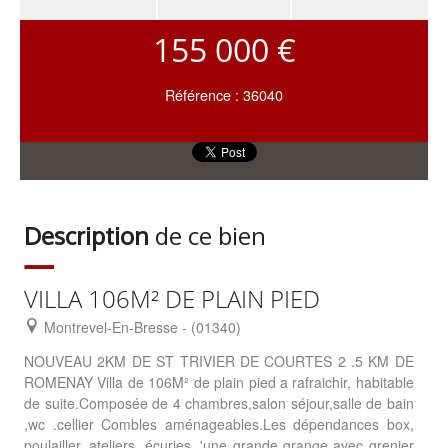
155 000 €
Référence : 36040
Description
de ce bien
VILLA 106M² DE PLAIN PIED
Montrevel-En-Bresse - (01340)
NOUVEAU 2KM DE ST TRIVIER DE COURTES 2 .5 KM DE
ROMENAY Villa de 106M² de plain pied a rafraichir, habitable
de suite.Composée de 4 chambres,salon séjour,salle de bain
,wc .cellier Combles aménageables.Les dépendances box,
poulailler, ateliers, écuries, 'une grande grange avec grenier