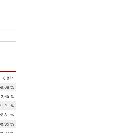
6 874
59,06 %
12,65 %
21,21 %
22,81 %
38,95 %