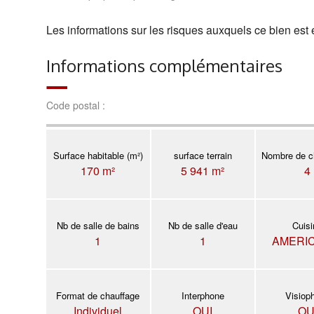
Les informations sur les risques auxquels ce bien est 
Informations complémentaires
Code postal :
Surface habitable (m²)
surface terrain
Nombre de c
170 m²
5 941 m²
4
Nb de salle de bains
Nb de salle d'eau
Cuis
1
1
AMERI
Format de chauffage
Interphone
Visiop
Individuel
OUI
OU