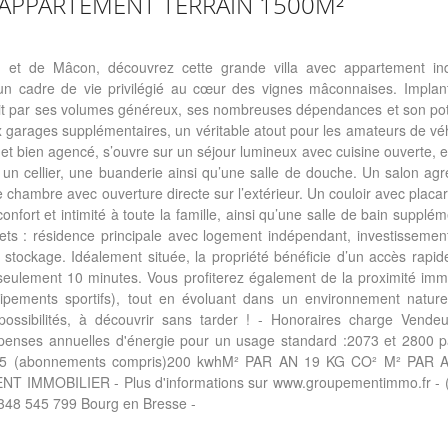
N APPARTEMENT TERRAIN 1500M²
et de Mâcon, découvrez cette grande villa avec appartement in
 un cadre de vie privilégié au cœur des vignes mâconnaises. Implan
uit par ses volumes généreux, ses nombreuses dépendances et son pote
garages supplémentaires, un véritable atout pour les amateurs de véh
el et bien agencé, s’ouvre sur un séjour lumineux avec cuisine ouverte, 
un cellier, une buanderie ainsi qu’une salle de douche. Un salon agr
chambre avec ouverture directe sur l’extérieur. Un couloir avec plac
onfort et intimité à toute la famille, ainsi qu’une salle de bain supplém
jets : résidence principale avec logement indépendant, investissement
 stockage. Idéalement située, la propriété bénéficie d’un accès rapi
eulement 10 minutes. Vous profiterez également de la proximité imm
pements sportifs), tout en évoluant dans un environnement nature
ossibilités, à découvrir sans tarder ! - Honoraires charge Vende
nses annuelles d'énergie pour un usage standard :2073 et 2800 pa
025 (abonnements compris)200 kwhM² PAR AN 19 KG CO² M² PAR A
 IMMOBILIER - Plus d'informations sur www.groupementimmo.fr - (
348 545 799 Bourg en Bresse -