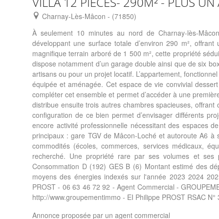
VILLA 12 PIECES- 290M² - PLUS U
Charnay-Lès-Mâcon - (71850)
À seulement 10 minutes au nord de Charnay-lès-Mâcon 
développant une surface totale d’environ 290 m², offrant
magnifique terrain arboré de 1 500 m², cette propriété séd
dispose notamment d’un garage double ainsi que de six box 
artisans ou pour un projet locatif. L’appartement, fonctionn
équipée et aménagée. Cet espace de vie convivial dessert 
compléter cet ensemble et permet d’accéder à une première 
distribue ensuite trois autres chambres spacieuses, offrant c
configuration de ce bien permet d’envisager différents pro
encore activité professionnelle nécessitant des espaces de
principaux : gare TGV de Mâcon-Loché et autoroute A6 à s
commodités (écoles, commerces, services médicaux, équi
recherché. Une propriété rare par ses volumes et ses p
Consommation D (192) GES B (6) Montant estimé des dépe
moyens des énergies indexés sur l'année 2023 2024 2
PROST - 06 63 46 72 92 - Agent Commercial - GROUPEMENT
http://www.groupementimmo - EI Philippe PROST RSAC N° 
Annonce proposée par un agent commercial