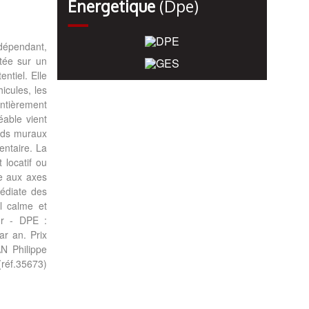
Énergetique
(dpe)
dépendant,
tée sur un
ntiel. Elle
icules, les
entièrement
éable vient
ards muraux
entaire. La
 locatif ou
de aux axes
édiate des
l calme et
ur - DPE :
r an. Prix
N Philippe
réf.35673)