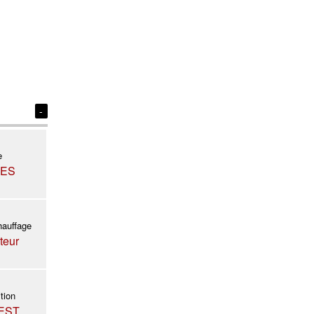
-
e
NES
hauffage
teur
tion
EST