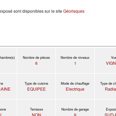
exposé sont disponibles sur le site
Géorisques
hambre(s)
Nombre de pièces
Nombre de niveaux
Vu
6
1
VIG
ine
Type de cuisine
Mode de chauffage
Type de c
CAINE
EQUIPEE
Electrique
Radia
hone
Terrasse
Nombre de garage
Exposi
I
NON
8
SUD-