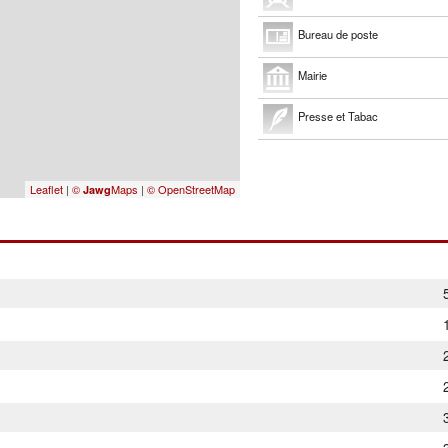
Bureau de poste
Mairie
Presse et Tabac
Leaflet
|
©
Maps
|
© OpenStreetMap
Jawg