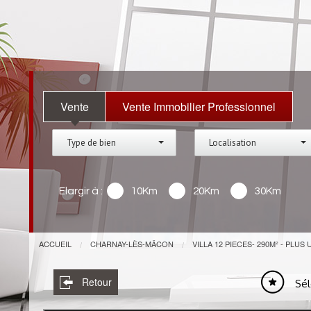
Vente
Vente Immobilier Professionnel
Type de bien
Localisation
Elargir à :
10Km
20Km
30Km
ACCUEIL
CHARNAY-LÈS-MÂCON
VILLA 12 PIECES- 290M² - PLU
Retour
Sél