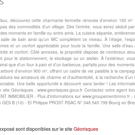
S
aux, découvrez cette charmante fermette rénovée d’environ 150 m² h
as des commodités d’un village. Dès l’entrée, vous serez séduit pa
r des moments en famille ou entre amis. La cuisine séparée, entièreme
 salle de bain ainsi qu’un WC complètent ce niveau. À l’étage, l’esp
es et un confort appréciable pour toute la famille. Une salle d’eau 
icité et confort. Côté annexes, la propriété dispose de nombreux ato
pour le stationnement, le stockage ou un atelier. À l’extérieur, vous
ainsi que d’un four à pain et d’un barbecue, parfaits pour des moments
et arboré d’environ 900 m², offrant un cadre de vie paisible à la campag
éduira les amateurs de charme et d’authenticité, à la recherche d’un 
ciable. Une belle opportunité à découvrir sans tarder ! Les informati
e site Géorisques : www.georisques.gouv.fr Contactez votre agent loca
 IMMOBILIER - Plus d'informations sur www.groupementimmo.fr - (
) GES B (10) - EI Philippe PROST RSAC N° 348 545 799 Bourg en Bre
exposé sont disponibles sur le site
Géorisques