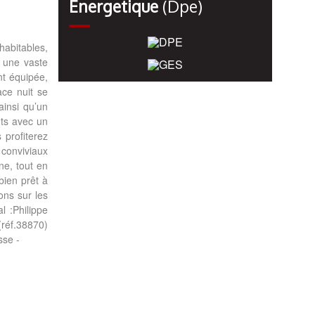
Énergetique
(dpe)
abitables,
r une vaste
nt équipée,
ace nuit se
ainsi qu’un
uts avec un
 profiterez
 conviviaux
ne, tout en
bien prêt à
ons sur les
l :Philippe
réf.38870)
sse -