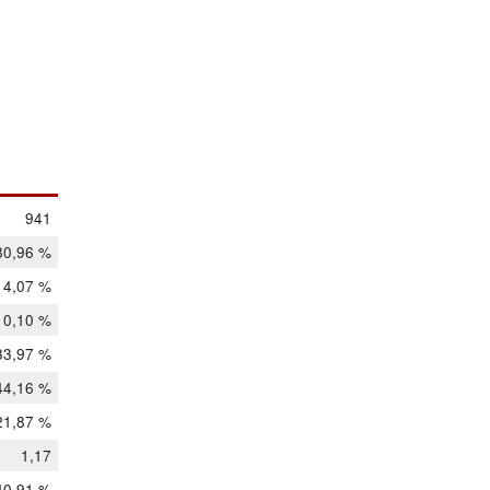
941
80,96 %
14,07 %
10,10 %
33,97 %
44,16 %
21,87 %
1,17
40,91 %