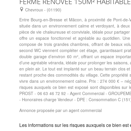
FERME RENOVEE 150M² HABITABLE
Chevroux - (01190)
Entre Bourg-en-Bresse et Mâcon, à proximité de Pont-de-V
située dans un environnement calme et verdoyant, à deux p
pièce de vie chaleureuse et conviviale, idéale pour partage
offre un espace fonctionnel et agréable au quotidien. Une
compose de trois grandes chambres, offrant de beaux volum
second WC viennent compléter cet étage, garantissant prat
double garage d’environ 60 m², offrant un espace important 
d’une agréable véranda, idéale pour prolonger les saisons, 
en plein air. Le tout est implanté sur un beau terrain clos 
restant proche des commodités du village. Cette propriété s
vivre dans un environnement calme. Prix : 274 000 € – négo
risques auxquels ce bien est exposé sont disponibles sur l
PROST - 06 63 46 72 92 - Agent Commercial - GROUPEMENT
- Honoraires charge Vendeur - DPE : Consommation C (151
Annonce proposée par un agent commercial
Les informations sur les risques auxquels ce bien est 