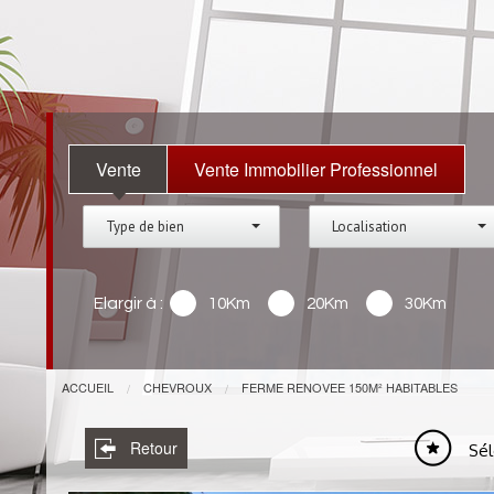
Vente
Vente Immobilier Professionnel
Type de bien
Localisation
Elargir à :
10Km
20Km
30Km
ACCUEIL
CHEVROUX
FERME RENOVEE 150M² HABITABLES
Retour
Sél