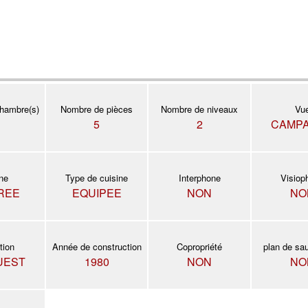
hambre(s)
Nombre de pièces
Nombre de niveaux
Vu
5
2
CAMP
ine
Type de cuisine
Interphone
Visiop
REE
EQUIPEE
NON
NO
tion
Année de construction
Copropriété
plan de sa
UEST
1980
NON
NO