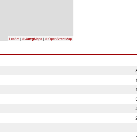
Leaflet
|
©
Maps
|
© OpenStreetMap
Jawg