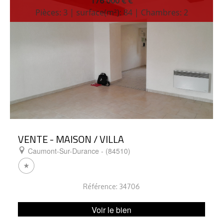
176 000 € €
Pièces: 3 | surface(m²): 84 | Chambres: 2
VENTE - MAISON / VILLA
Caumont-Sur-Durance - (84510)
Référence: 34706
Voir le bien